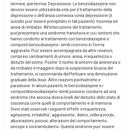
termine, ipertermia. Depressione. Le benzodiazepine non
devono essere utilizzateda sole per il trattamento della
depressione o dell'ansia connessa conla depressione (il
suicidio puo' essere precipitato in tali pazienti). Insonnia ed
ansia di rimbalzo. All'interruzione del trattamento
puo'presentarsi una sindrome transitoria in cui i sintomi che
hanno condotto al trattamento con benzodiazepine e
composti benzodiazepino- simili ricorrono in forma
aggravata. Puo' essere accompagnata da altre reazioni,
compresi cambiamenti di umore, ansia, irrequietezza o
disturbi del sonno. Poiche' il rischio di sintomi da astinenza o
da rimbalzo e'maggiore dopo la sospensione brusca del
trattamento, si raccomanda dieffettuare una diminuzione
graduale della dose. Altre reazioni psichiatriche e
paradosse. In alcuni pazienti, le benzodiazepine e i
compostibenzodiazepino-simili possono condurre ad una
sindrome che associa diversi livelli del disturbo dello stato di
coscienza come quelli di comportamento e di memoria.
Sono stati osservati i seguenti effetti: irrequietezza,
agitazione, irritabilita', aggressivita', delirio, collera,incubi,
allucinazioni, psicosi, alterazioni del comportamento,
sincope e sonnambulismo. Questa sindrome puo' essere