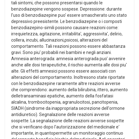
tali sintomi, che possono presentarsi quando le
benzodiazepine vengono sospese. Depressione: durante
l'uso di benzodiazepine puo' essere smascherato uno stato
depressivo preesistente. Le benzodiazepine o i composti
benzodiazepino-simili possono causare reazioni come:
irrequietezza, agitazione, irritabilita', aggressivita', delirio,
collera, incubi, allucinazioni,psicosi, alterazioni del
comportamento. Tali reazioni possono essere abbastanza
gravi. Sono piu' probabili nei bambini e negli anziani.
Amnesia anterograda: amnesia anterograda puo' avvenire
anche alle dosi terapeutiche, il rischio aumenta alle dosi piu'
alte. Gli effetti amnesici possono essere associati con
alterazioni del comportamento. Inoltresono state riportate
con le benzodiazepine raramente altre reazioni avverse
che comprendono: aumento della bilirubina, ittero, aumento
delletransaminasi epatiche, aumento della fosfatasi
alcalina, trombocitopenia, agranulocitosi, pancitopenia,
SIADH (sindrome da inappropriata secrezione dell'ormone
antidiuretico). Segnalazione delle reazioni avverse
sospette. La segnalazione delle reazioni avverse sospette
che si verificano dopo l'autorizzazione del medicinale e'
importante, in quantopermette un monitoraggio continuo