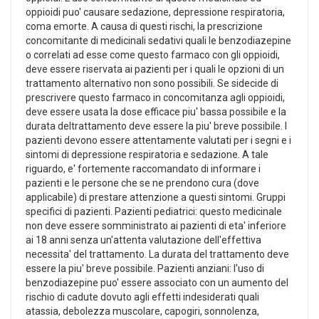
oppioidi puo' causare sedazione, depressione respiratoria,
coma emorte. A causa di questi rischi, la prescrizione
concomitante di medicinali sedativi quali le benzodiazepine
o correlati ad esse come questo farmaco con gli oppioidi,
deve essere riservata ai pazienti per i quali le opzioni di un
trattamento alternativo non sono possibili. Se sidecide di
prescrivere questo farmaco in concomitanza agli oppioidi,
deve essere usata la dose efficace piu' bassa possibile e la
durata deltrattamento deve essere la piu' breve possibile. I
pazienti devono essere attentamente valutati per i segni e i
sintomi di depressione respiratoria e sedazione. A tale
riguardo, e' fortemente raccomandato di informare i
pazienti e le persone che se ne prendono cura (dove
applicabile) di prestare attenzione a questi sintomi. Gruppi
specifici di pazienti. Pazienti pediatrici: questo medicinale
non deve essere somministrato ai pazienti di eta' inferiore
ai 18 anni senza un'attenta valutazione dell'effettiva
necessita' del trattamento. La durata del trattamento deve
essere la piu' breve possibile. Pazienti anziani: l'uso di
benzodiazepine puo' essere associato con un aumento del
rischio di cadute dovuto agli effetti indesiderati quali
atassia, debolezza muscolare, capogiri, sonnolenza,