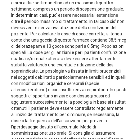
giorni a due settimanefino ad un massimo di quattro
settimane, compreso un periodo di sospensione graduale.
In determinati casi, puo' essere necessaria l'estensione
oltre il periodo massimo di trattamento; in tal caso cio' non
deveavvenire senza rivalutazione della condizione del
paziente. Per calcolare la dose di gocce corretta, si tenga
conto che una goccia di questo farmaco contiene 38,5 mcg
di delorazepam e 13 gocce sono pari a 0,5mg. Popolazioni
speciali. La dose per gli anziani e per i pazienti confunzione
epatica e/o renale alterata deve essere attentamente
stabilita valutando una eventuale riduzione delle dosi
sopraindicate. La posologia va fissata in limiti prudenziali
nei soggetti debilitati o particolarmente sensibili ed in quelli
con modificazioni organiche cerebrali (specie
arteriosclerotiche) o con insufficienza respiratoria. In questi
soggetti e' opportuno iniziare con dosaggi bassi ed
aggiustare successivamente la posologia in base ai risultati
ottenuti. Il paziente deve essere controllato regolarmente
all'inizio del trattamento per diminuire, se necessario, la
dose o la frequenza dell'assunzione per prevenire
l'iperdosaggio dovuto all'accumulo. Modo di
somministrazione: uso orale. Si consiglia di assumere