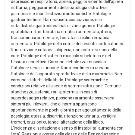
depressione respiratoria, apnea, peggioramento dell'apnea
notturna, peggioramento della patologia ostruttiva
polmonare e manifestazioni autonomiche. Patologie
gastrointestinali. Rari: nausea, costipazione; non
nota:disturbi gastrointestinali di vario genere. Patologie
epatobiliari. Rari: bilirubina ematica aumentata, ittero,
transaminasi aumentate, fosfatasi alcalina ematica
aumentata. Patologie della cute e del tessuto sottocutaneo.
Rari: eruzione cutanea, alopecia; non nota: reazioni della
cute. Patologie del sistema muscolo scheletrico e del
tessuto connettivo. Comune: debolezza muscolare.
Patologie renali e urinarie. Rari:incontinenza urinaria.
Patologie dell'apparato riproduttivo e della mammella. Non
comune: disturbi della libido. Patologie sistemiche e
condizioni relative alla sede di somministrazione. Comune:
stanchezza, astenia; rari: ipotermia. In caso di
superdosaggio relativo, possono raramente osservarsi
sintomi piu' rilevanti, che di norma spariscono
spontaneamente in pochi giorni o per aggiustamento della
posologia: atassia, disartria, ritenzione urinaria, vertigini,
tremori, eruzioni cutanee, alterazione della libido.
L'incidenza di sedazione e senso di instabilita' aumenta con
l'eta'. Reazioni avverse della classe delle Benzodiazepine