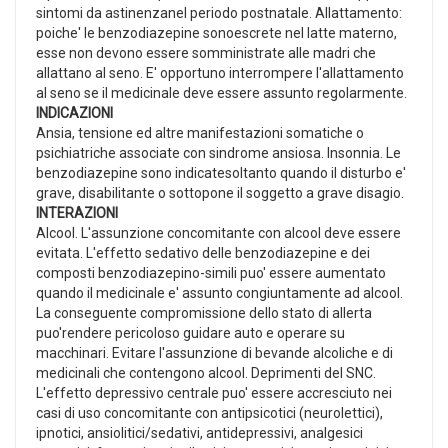
sintomi da astinenzanel periodo postnatale. Allattamento:
poiche' le benzodiazepine sonoescrete nel latte materno,
esse non devono essere somministrate alle madri che
allattano al seno. E' opportuno interrompere l'allattamento
al seno se il medicinale deve essere assunto regolarmente.
INDICAZIONI
Ansia, tensione ed altre manifestazioni somatiche o
psichiatriche associate con sindrome ansiosa. Insonnia. Le
benzodiazepine sono indicatesoltanto quando il disturbo e'
grave, disabilitante o sottopone il soggetto a grave disagio.
INTERAZIONI
Alcool. L'assunzione concomitante con alcool deve essere
evitata. L'effetto sedativo delle benzodiazepine e dei
composti benzodiazepino-simili puo' essere aumentato
quando il medicinale e' assunto congiuntamente ad alcool.
La conseguente compromissione dello stato di allerta
puo'rendere pericoloso guidare auto e operare su
macchinari. Evitare l'assunzione di bevande alcoliche e di
medicinali che contengono alcool. Deprimenti del SNC.
L'effetto depressivo centrale puo' essere accresciuto nei
casi di uso concomitante con antipsicotici (neurolettici),
ipnotici, ansiolitici/sedativi, antidepressivi, analgesici