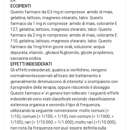
EN
ECCIPIENTI
Questo farmaco da 0,5 mg in compresse: amido di mais,
gelatina, lattosio, magnesio stearato, talco. Questo
farmaco da 1 mg in compresse: amido di mais, colorante E
127, gelatina, lattosio, magnesio stearato, talco. Questo
farmaco da 2 mg in compresse: amido di mais, colorante E
110, gelatina, lattosio, magnesio stearato, talco. Questo
farmaco da 1mg/ml in gocce orali, soluzione: acqua
depurata, etanolo , glicasol N,glicerolo, glicole propilenico,
saccarina sodica.
EFFETTI INDESIDERATI
Gli effetti indesiderati, qualora si verifichino, vengono
normalmenteosservati all'inizio del trattamento e
generalmente diminuiscono di intensita' o scompaiono con
il progredire della terapia, oppure riducendo il dosaggio.
Questo farmaco e' in genere ben tollerato. I seguenti effetti
indesiderati sono stati classificati secondo classificazione
sistemica organica e secondo il tipo di frequenza,
utilizzando la seguente convenzione: molto comuni (>
1/10); comuni (> 1/100; < 1/10); non comuni (> 1/1000; <
1/100); rari (> 1/10.000; < 1/1.000); molto rari (<1/10.000);
non nota (la frequenza non puo' essere definita sulla