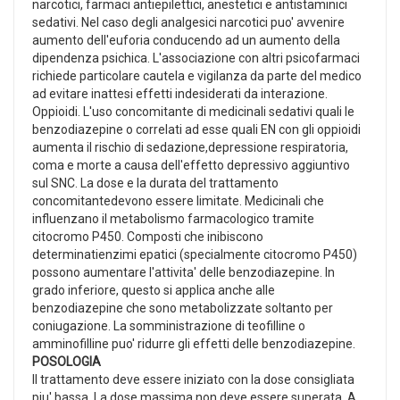
narcotici, farmaci antiepilettici, anestetici e antistaminici
sedativi. Nel caso degli analgesici narcotici puo' avvenire
aumento dell'euforia conducendo ad un aumento della
dipendenza psichica. L'associazione con altri psicofarmaci
richiede particolare cautela e vigilanza da parte del medico
ad evitare inattesi effetti indesiderati da interazione.
Oppioidi. L'uso concomitante di medicinali sedativi quali le
benzodiazepine o correlati ad esse quali EN con gli oppioidi
aumenta il rischio di sedazione,depressione respiratoria,
coma e morte a causa dell'effetto depressivo aggiuntivo
sul SNC. La dose e la durata del trattamento
concomitantedevono essere limitate. Medicinali che
influenzano il metabolismo farmacologico tramite
citocromo P450. Composti che inibiscono
determinatienzimi epatici (specialmente citocromo P450)
possono aumentare l'attivita' delle benzodiazepine. In
grado inferiore, questo si applica anche alle
benzodiazepine che sono metabolizzate soltanto per
coniugazione. La somministrazione di teofilline o
amminofilline puo' ridurre gli effetti delle benzodiazepine.
POSOLOGIA
Il trattamento deve essere iniziato con la dose consigliata
piu' bassa. La dose massima non deve essere superata. A