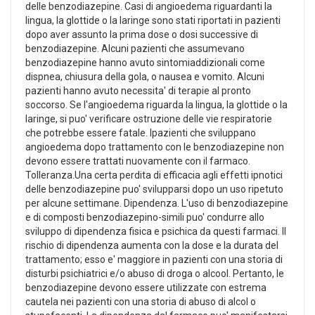
delle benzodiazepine. Casi di angioedema riguardanti la
lingua, la glottide o la laringe sono stati riportati in pazienti
dopo aver assunto la prima dose o dosi successive di
benzodiazepine. Alcuni pazienti che assumevano
benzodiazepine hanno avuto sintomiaddizionali come
dispnea, chiusura della gola, o nausea e vomito. Alcuni
pazienti hanno avuto necessita' di terapie al pronto
soccorso. Se l'angioedema riguarda la lingua, la glottide o la
laringe, si puo' verificare ostruzione delle vie respiratorie
che potrebbe essere fatale. Ipazienti che sviluppano
angioedema dopo trattamento con le benzodiazepine non
devono essere trattati nuovamente con il farmaco.
Tolleranza.Una certa perdita di efficacia agli effetti ipnotici
delle benzodiazepine puo' svilupparsi dopo un uso ripetuto
per alcune settimane. Dipendenza. L'uso di benzodiazepine
e di composti benzodiazepino-simili puo' condurre allo
sviluppo di dipendenza fisica e psichica da questi farmaci. Il
rischio di dipendenza aumenta con la dose e la durata del
trattamento; esso e' maggiore in pazienti con una storia di
disturbi psichiatrici e/o abuso di droga o alcool. Pertanto, le
benzodiazepine devono essere utilizzate con estrema
cautela nei pazienti con una storia di abuso di alcol o