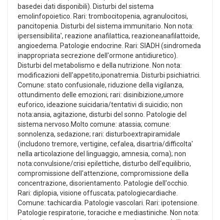
basedei dati disponibili). Disturbi del sistema
emolinfopoietico. Rari: trombocitopenia, agranulocitosi,
pancitopenia. Disturbi del sistema immunitario. Non nota:
ipersensibilita', reazione anafilattica, reazioneanafilattoide,
angioedema. Patologie endocrine. Rari: SIADH (sindromeda
inappropriata secrezione dell'ormone antidiuretico).
Disturbi del metabolismo e della nutrizione. Non nota:
modificazioni dell'appetito,iponatremia. Disturbi psichiatrici.
Comune: stato confusionale, riduzione della vigilanza,
ottundimento delle emozioni; rari: disinibizione,umore
euforico, ideazione suicidaria/tentativi di suicidio; non
nota:ansia, agitazione, disturbi del sonno. Patologie del
sistema nervoso.Molto comune: atassia; comune:
sonnolenza, sedazione; rari: disturboextrapiramidale
(includono tremore, vertigine, cefalea, disartria/difficolta'
nella articolazione del linguaggio, amnesia, coma); non
nota:convulsione/crisi epilettiche, disturbo dell'equilibrio,
compromissione dell'attenzione, compromissione della
concentrazione, disorientamento. Patologie dell'occhio.
Rari: diplopia, visione offuscata; patologiecardiache.
Comune: tachicardia. Patologie vascolari. Rari: ipotensione.
Patologie respiratorie, toraciche e mediastiniche. Non nota: