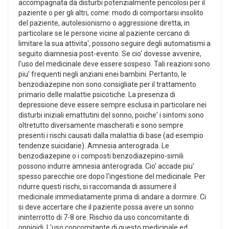
accompagnata da disturbi potenzialmente pericolosi per il
paziente o per gli altri, come: modo di comportarsi insolito
del paziente, autolesionismo o aggressione diretta, in
particolare se le persone vicine al paziente cercano di
limitare la sua attivita', possono seguire degli automatismi a
seguito diamnesia post-evento. Se cio' dovesse avvenire,
l'uso del medicinale deve essere sospeso. Tali reazioni sono
piu' frequenti negli anziani enei bambini. Pertanto, le
benzodiazepine non sono consigliate per il trattamento
primario delle malattie psicotiche. La presenza di
depressione deve essere sempre esclusa in particolare nei
disturbi iniziali emattutini del sonno, poiche' i sintomi sono
oltretutto diversamente mascherati e sono sempre
presenti i rischi causati dalla malattia di base (ad esempio
tendenze suicidarie). Amnesia anterograda. Le
benzodiazepine o i composti benzodiazepino-simili
possono indurre amnesia anterograda. Cio' accade piu'
spesso parecchie ore dopo l'ingestione del medicinale. Per
ridurre questi rischi, si raccomanda di assumere il
medicinale immediatamente prima di andare a dormire. Ci
si deve accertare che il paziente possa avere un sonno
ininterrotto di 7-8 ore. Rischio da uso concomitante di
oppioidi. L'uso concomitante di questo medicinale ed