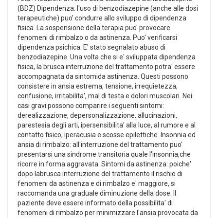
(BDZ) Dipendenza: l'uso di benzodiazepine (anche alle dosi
terapeutiche) puo' condurre allo sviluppo di dipendenza
fisica. La sospensione della terapia puo' provocare
fenomeni di rimbalzo o da astinenza. Puo' verificarsi
dipendenza psichica. E' stato segnalato abuso di
benzodiazepine. Una volta che si e' sviluppata dipendenza
fisica, la brusca interruzione del trattamento potra' essere
accompagnata da sintomida astinenza. Questi possono
consistere in ansia estrema, tensione, irrequietezza,
confusione, irritabilita', mal di testa e dolori muscolari. Nei
casi gravi possono comparire i seguenti sintomi:
derealizzazione, depersonalizzazione, allucinazioni,
parestesia degli arti, ipersensibilita' alla luce, al rumore e al
contatto fisico, iperacusia e scosse epilettiche. Insonnia ed
ansia di rimbalzo: all'interruzione del trattamento puo'
presentarsi una sindrome transitoria quale l'insonnia,che
ricorre in forma aggravata. Sintomi da astinenza: poiche'
dopo labrusca interruzione del trattamento il rischio di
fenomeni da astinenza e di rimbalzo e' maggiore, si
raccomanda una graduale diminuzione della dose. Il
paziente deve essere informato della possibilita' di
fenomeni di rimbalzo per minimizzare l'ansia provocata da