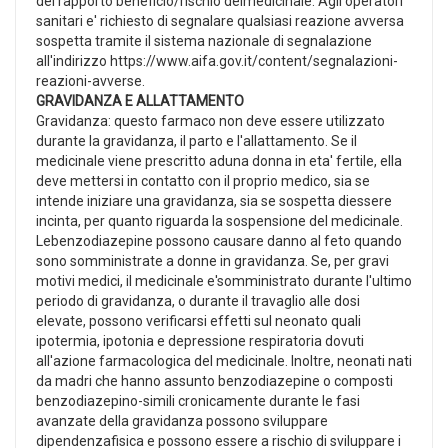
del rapporto beneficio/rischio delmedicinale. Agli operatori
sanitari e' richiesto di segnalare qualsiasi reazione avversa
sospetta tramite il sistema nazionale di segnalazione
all'indirizzo https://www.aifa.gov.it/content/segnalazioni-
reazioni-avverse.
GRAVIDANZA E ALLATTAMENTO
Gravidanza: questo farmaco non deve essere utilizzato
durante la gravidanza, il parto e l'allattamento. Se il
medicinale viene prescritto aduna donna in eta' fertile, ella
deve mettersi in contatto con il proprio medico, sia se
intende iniziare una gravidanza, sia se sospetta diessere
incinta, per quanto riguarda la sospensione del medicinale.
Lebenzodiazepine possono causare danno al feto quando
sono somministrate a donne in gravidanza. Se, per gravi
motivi medici, il medicinale e'somministrato durante l'ultimo
periodo di gravidanza, o durante il travaglio alle dosi
elevate, possono verificarsi effetti sul neonato quali
ipotermia, ipotonia e depressione respiratoria dovuti
all'azione farmacologica del medicinale. Inoltre, neonati nati
da madri che hanno assunto benzodiazepine o composti
benzodiazepino-simili cronicamente durante le fasi
avanzate della gravidanza possono sviluppare
dipendenzafisica e possono essere a rischio di sviluppare i