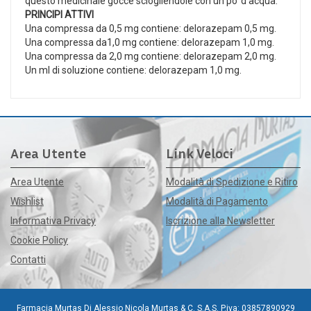
questo medicinale gocce sciogliendole con un po' d'acqua.
PRINCIPI ATTIVI
Una compressa da 0,5 mg contiene: delorazepam 0,5 mg.
Una compressa da1,0 mg contiene: delorazepam 1,0 mg.
Una compressa da 2,0 mg contiene: delorazepam 2,0 mg.
Un ml di soluzione contiene: delorazepam 1,0 mg.
Area Utente
Link Veloci
Area Utente
Modalità di Spedizione e Ritiro
Wishlist
Modalità di Pagamento
Informativa Privacy
Iscrizione alla Newsletter
Cookie Policy
Contatti
Farmacia Murtas Di Alessio Nicola Murtas & C. S.A.S. P.iva: 03857890929