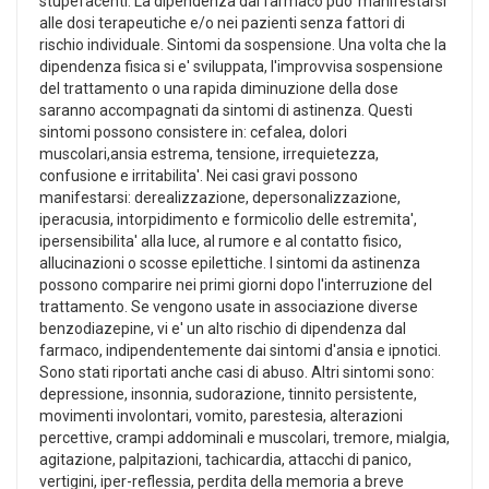
stupefacenti. La dipendenza dal farmaco puo' manifestarsi
alle dosi terapeutiche e/o nei pazienti senza fattori di
rischio individuale. Sintomi da sospensione. Una volta che la
dipendenza fisica si e' sviluppata, l'improvvisa sospensione
del trattamento o una rapida diminuzione della dose
saranno accompagnati da sintomi di astinenza. Questi
sintomi possono consistere in: cefalea, dolori
muscolari,ansia estrema, tensione, irrequietezza,
confusione e irritabilita'. Nei casi gravi possono
manifestarsi: derealizzazione, depersonalizzazione,
iperacusia, intorpidimento e formicolio delle estremita',
ipersensibilita' alla luce, al rumore e al contatto fisico,
allucinazioni o scosse epilettiche. I sintomi da astinenza
possono comparire nei primi giorni dopo l'interruzione del
trattamento. Se vengono usate in associazione diverse
benzodiazepine, vi e' un alto rischio di dipendenza dal
farmaco, indipendentemente dai sintomi d'ansia e ipnotici.
Sono stati riportati anche casi di abuso. Altri sintomi sono:
depressione, insonnia, sudorazione, tinnito persistente,
movimenti involontari, vomito, parestesia, alterazioni
percettive, crampi addominali e muscolari, tremore, mialgia,
agitazione, palpitazioni, tachicardia, attacchi di panico,
vertigini, iper-reflessia, perdita della memoria a breve