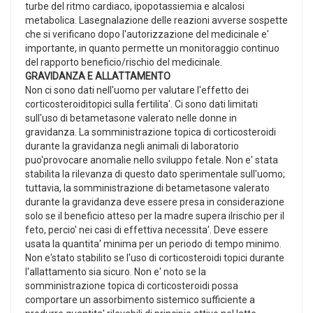
turbe del ritmo cardiaco, ipopotassiemia e alcalosi
metabolica. Lasegnalazione delle reazioni avverse sospette
che si verificano dopo l'autorizzazione del medicinale e'
importante, in quanto permette un monitoraggio continuo
del rapporto beneficio/rischio del medicinale.
GRAVIDANZA E ALLATTAMENTO
Non ci sono dati nell'uomo per valutare l'effetto dei
corticosteroiditopici sulla fertilita'. Ci sono dati limitati
sull'uso di betametasone valerato nelle donne in
gravidanza. La somministrazione topica di corticosteroidi
durante la gravidanza negli animali di laboratorio
puo'provocare anomalie nello sviluppo fetale. Non e' stata
stabilita la rilevanza di questo dato sperimentale sull'uomo;
tuttavia, la somministrazione di betametasone valerato
durante la gravidanza deve essere presa in considerazione
solo se il beneficio atteso per la madre supera ilrischio per il
feto, percio' nei casi di effettiva necessita'. Deve essere
usata la quantita' minima per un periodo di tempo minimo.
Non e'stato stabilito se l'uso di corticosteroidi topici durante
l'allattamento sia sicuro. Non e' noto se la
somministrazione topica di corticosteroidi possa
comportare un assorbimento sistemico sufficiente a