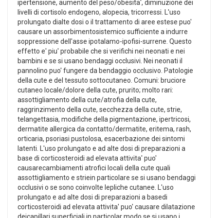
ipertensione, aumento del peso/obesita', diminuzione dei
livelli di cortisolo endogeno, alopecia, tricorressi. L'uso
prolungato dialte dosi o il trattamento di aree estese puo'
causare un assorbimentosistemico sufficiente a indurre
soppressione dell'asse ipotalamo-ipofisi-surrene. Questo
effetto e' piu' probabile che si verifichi nei neonati e nei
bambini e se si usano bendaggi occlusivi. Nei neonati il
pannolino puo' fungere da bendaggio occlusivo. Patologie
della cute e del tessuto sottocutaneo. Comuni: bruciore
cutaneo locale/dolore della cute, prurito; molto rari:
assottigliamento della cute/atrofia della cute,
raggrinzimento della cute, secchezza della cute, strie,
telangettasia, modifiche della pigmentazione, ipertricosi,
dermatite allergica da contatto/dermatite, eritema, rash,
orticaria, psoriasi pustolosa, esacerbazione dei sintomi
latenti. L'uso prolungato e ad alte dosi di preparazioni a
base di corticosteroidi ad elevata attivita' puo'
causarecambiamenti atrofici locali della cute quali
assottigliamento e striein particolare se si usano bendaggi
occlusivi o se sono coinvolte lepliche cutanee. L'uso
prolungato e ad alte dosi di preparazioni a basedi
corticosteroidi ad elevata attivita' puo' causare dilatazione
deicapillari superficiali in particolar modo se si usano i