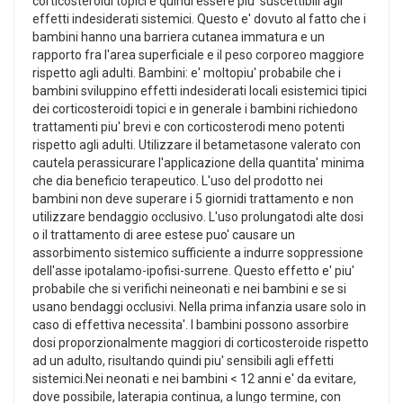
corticosteroidi topici e quindi essere piu' suscettibili agli
effetti indesiderati sistemici. Questo e' dovuto al fatto che i
bambini hanno una barriera cutanea immatura e un
rapporto fra l'area superficiale e il peso corporeo maggiore
rispetto agli adulti. Bambini: e' moltopiu' probabile che i
bambini sviluppino effetti indesiderati locali esistemici tipici
dei corticosteroidi topici e in generale i bambini richiedono
trattamenti piu' brevi e con corticosterodi meno potenti
rispetto agli adulti. Utilizzare il betametasone valerato con
cautela perassicurare l'applicazione della quantita' minima
che dia beneficio terapeutico. L'uso del prodotto nei
bambini non deve superare i 5 giornidi trattamento e non
utilizzare bendaggio occlusivo. L'uso prolungatodi alte dosi
o il trattamento di aree estese puo' causare un
assorbimento sistemico sufficiente a indurre soppressione
dell'asse ipotalamo-ipofisi-surrene. Questo effetto e' piu'
probabile che si verifichi neineonati e nei bambini e se si
usano bendaggi occlusivi. Nella prima infanzia usare solo in
caso di effettiva necessita'. I bambini possono assorbire
dosi proporzionalmente maggiori di corticosteroide rispetto
ad un adulto, risultando quindi piu' sensibili agli effetti
sistemici.Nei neonati e nei bambini < 12 anni e' da evitare,
dove possibile, laterapia continua, a lungo termine, con