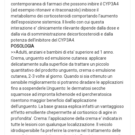
contemporanea di farmaci che possono inibire il CYP3A4
(ad esempio ritonavir e itraconazolo) inibisce il
metabolismo dei corticosteroidi comportando l'aumento
dell'esposizione sistemica. Il livello con cui questa
interazione e' clinicamente rilevante dipende dalla dose e
dalla via di somministrazione deicorticosteroidi e dalla
potenza dell'inibitore del CYP3A4.
POSOLOGIA
>>Adulti, anziani e bambini di eta' superiore ad 1 anno.
Crema, unguento ed emulsione cutanea: applicare
delicatamente sulla superficie da trattare un piccolo
quantitativo del prodotto unguento, crema o emulsione
cutanea, 2-3 volte al giorno. Quando si sia ottenuto un
sensibile miglioramento si potranno diradare le applicazioni
fino a sospenderle.Unguento: le dermatosi secche
squamose ad impronta lichenoide ed ipercheratosica
risentono maggior beneficio dall'applicazione
dell'unguento. La base grassa esplica infatti un vantaggioso
effetto emolliente chepermette al cortisonico di agire in
profondita'. Crema: l'applicazione della crema e' indicata in
tutte le lesioni con qualunque localizzazione. Il veicolo
idrodispersibile fa preferire la crema nel trattamento delle