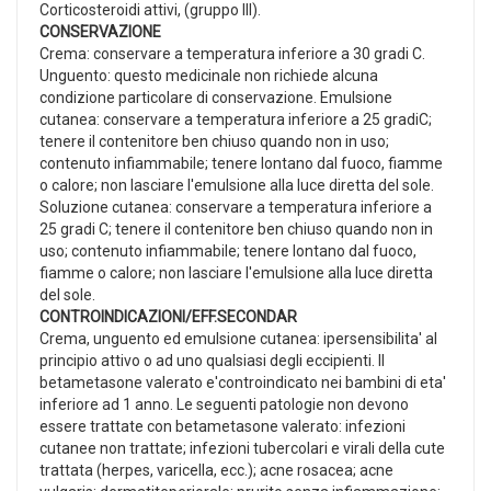
Corticosteroidi attivi, (gruppo III).
CONSERVAZIONE
Crema: conservare a temperatura inferiore a 30 gradi C.
Unguento: questo medicinale non richiede alcuna
condizione particolare di conservazione. Emulsione
cutanea: conservare a temperatura inferiore a 25 gradiC;
tenere il contenitore ben chiuso quando non in uso;
contenuto infiammabile; tenere lontano dal fuoco, fiamme
o calore; non lasciare l'emulsione alla luce diretta del sole.
Soluzione cutanea: conservare a temperatura inferiore a
25 gradi C; tenere il contenitore ben chiuso quando non in
uso; contenuto infiammabile; tenere lontano dal fuoco,
fiamme o calore; non lasciare l'emulsione alla luce diretta
del sole.
CONTROINDICAZIONI/EFF.SECONDAR
Crema, unguento ed emulsione cutanea: ipersensibilita' al
principio attivo o ad uno qualsiasi degli eccipienti. Il
betametasone valerato e'controindicato nei bambini di eta'
inferiore ad 1 anno. Le seguenti patologie non devono
essere trattate con betametasone valerato: infezioni
cutanee non trattate; infezioni tubercolari e virali della cute
trattata (herpes, varicella, ecc.); acne rosacea; acne