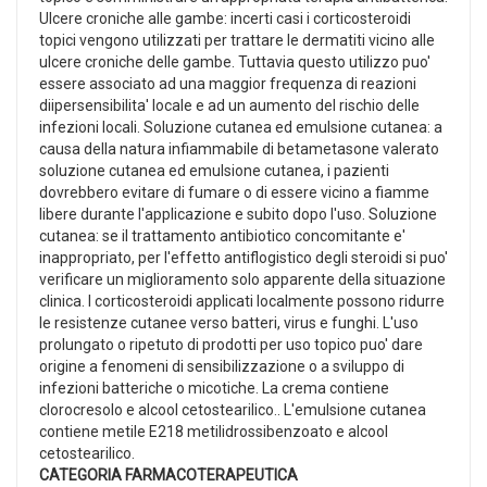
Ulcere croniche alle gambe: incerti casi i corticosteroidi
topici vengono utilizzati per trattare le dermatiti vicino alle
ulcere croniche delle gambe. Tuttavia questo utilizzo puo'
essere associato ad una maggior frequenza di reazioni
diipersensibilita' locale e ad un aumento del rischio delle
infezioni locali. Soluzione cutanea ed emulsione cutanea: a
causa della natura infiammabile di betametasone valerato
soluzione cutanea ed emulsione cutanea, i pazienti
dovrebbero evitare di fumare o di essere vicino a fiamme
libere durante l'applicazione e subito dopo l'uso. Soluzione
cutanea: se il trattamento antibiotico concomitante e'
inappropriato, per l'effetto antiflogistico degli steroidi si puo'
verificare un miglioramento solo apparente della situazione
clinica. I corticosteroidi applicati localmente possono ridurre
le resistenze cutanee verso batteri, virus e funghi. L'uso
prolungato o ripetuto di prodotti per uso topico puo' dare
origine a fenomeni di sensibilizzazione o a sviluppo di
infezioni batteriche o micotiche. La crema contiene
clorocresolo e alcool cetostearilico.. L'emulsione cutanea
contiene metile E218 metilidrossibenzoato e alcool
cetostearilico.
CATEGORIA FARMACOTERAPEUTICA