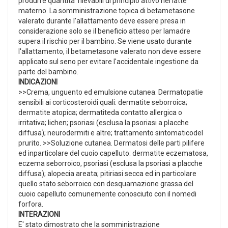
produrre quantita' rilevabili di principio attivo nel latte
materno. La somministrazione topica di betametasone
valerato durante l'allattamento deve essere presa in
considerazione solo se il beneficio atteso per lamadre
supera il rischio per il bambino. Se viene usato durante
l'allattamento, il betametasone valerato non deve essere
applicato sul seno per evitare l'accidentale ingestione da
parte del bambino.
INDICAZIONI
>>Crema, unguento ed emulsione cutanea. Dermatopatie
sensibili ai corticosteroidi quali: dermatite seborroica;
dermatite atopica; dermatiteda contatto allergica o
irritativa; lichen; psoriasi (esclusa la psoriasi a placche
diffusa); neurodermiti e altre; trattamento sintomaticodel
prurito. >>Soluzione cutanea. Dermatosi delle parti pilifere
ed inparticolare del cuoio capelluto: dermatite eczematosa,
eczema seborroico, psoriasi (esclusa la psoriasi a placche
diffusa); alopecia areata; pitiriasi secca ed in particolare
quello stato seborroico con desquamazione grassa del
cuoio capelluto comunemente conosciuto con il nomedi
forfora.
INTERAZIONI
E' stato dimostrato che la somministrazione