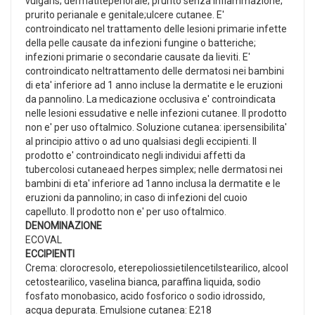
vulgaris; dermatiteperiorale; prurito senza infiammazione;
prurito perianale e genitale;ulcere cutanee. E'
controindicato nel trattamento delle lesioni primarie infette
della pelle causate da infezioni fungine o batteriche;
infezioni primarie o secondarie causate da lieviti. E'
controindicato neltrattamento delle dermatosi nei bambini
di eta' inferiore ad 1 anno incluse la dermatite e le eruzioni
da pannolino. La medicazione occlusiva e' controindicata
nelle lesioni essudative e nelle infezioni cutanee. Il prodotto
non e' per uso oftalmico. Soluzione cutanea: ipersensibilita'
al principio attivo o ad uno qualsiasi degli eccipienti. Il
prodotto e' controindicato negli individui affetti da
tubercolosi cutaneaed herpes simplex; nelle dermatosi nei
bambini di eta' inferiore ad 1anno inclusa la dermatite e le
eruzioni da pannolino; in caso di infezioni del cuoio
capelluto. Il prodotto non e' per uso oftalmico.
DENOMINAZIONE
ECOVAL
ECCIPIENTI
Crema: clorocresolo, eterepoliossietilencetilstearilico, alcool
cetostearilico, vaselina bianca, paraffina liquida, sodio
fosfato monobasico, acido fosforico o sodio idrossido,
acqua depurata. Emulsione cutanea: E218