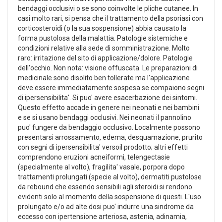
bendaggi occlusivi o se sono coinvolte le pliche cutanee. In
casi molto rari, si pensa che il trattamento della psoriasi con
corticosteroidi (o la sua sospensione) abbia causato la
forma pustolosa della malattia. Patologie sistemiche e
condizioni relative alla sede di somministrazione. Molto
raro: irritazione del sito di applicazione/dolore. Patologie
dell'occhio. Non nota: visione offuscata. Le preparazioni di
medicinale sono disolito ben tollerate ma l'applicazione
deve essere immediatamente sospesa se compaiono segni
di ipersensibilita'. Si puo' avere esacerbazione dei sintomi.
Questo effetto accade in genere nei neonati e nei bambini
e se si usano bendaggi occlusivi. Nei neonati il pannolino
puo' fungere da bendaggio occlusivo. Localmente possono
presentarsi arrossamento, edema, desquamazione, prurito
con segni di ipersensibilita' versoil prodotto; altri effetti
comprendono eruzioni acneiformi, telengectasie
(specialmente al volto), fragilita' vasale, porpora dopo
trattamenti prolungati (specie al volto), dermatiti pustolose
da rebound che essendo sensibili agli steroidi si rendono
evidenti solo al momento della sospensione di questi. L'uso
prolungato e/o ad alte dosi puo' indurre una sindrome da
eccesso con ipertensione arteriosa, astenia, adinamia,