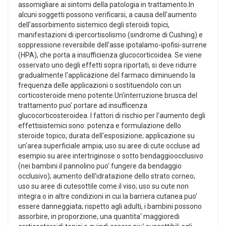
assomigliare ai sintomi della patologia in trattamento.In
alcuni soggetti possono verificarsi, a causa dell'aumento
dell'assorbimento sistemico degli steroidi topici,
manifestazioni di ipercortisolismo (sindrome di Cushing) e
soppressione reversibile dell'asse ipotalamo-ipofisi-surrene
(HPA), che porta a insufficienza glucocorticoidea. Se viene
osservato uno degli effetti sopra riportati, si deve ridurre
gradualmente l'applicazione del farmaco diminuendo la
frequenza delle applicazioni o sostituendolo con un
corticosteroide meno potente.Un'interruzione brusca del
trattamento puo' portare ad insufficenza
glucocorticosteroidea. I fattori di rischio per l'aumento degli
effettisistemici sono: potenza e formulazione dello
steroide topico; durata dell'esposizione; applicazione su
un'area superficiale ampia; uso su aree di cute occluse ad
esempio su aree intertriginose o sotto bendaggioocclusivo
(nei bambini il pannolino puo' fungere da bendaggio
occlusivo); aumento dell'idratazione dello strato corneo;
uso su aree di cutesottile come il viso; uso su cute non
integra o in altre condizioni in cui la barriera cutanea puo'
essere danneggiata; rispetto agli adulti, i bambini possono
assorbire, in proporzione, una quantita' maggioredi