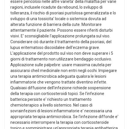
essere pericolosi nelle altre varieta' della malattia per varie
ragioni, inclusele ricadute da rebound, lo sviluppo di
tolleranza, il rischio di psoriasi pustolosa generalizzata e lo
sviluppo di una tossicita' locale o sistemica dovuta ad
alterata funzione di barriera della cute. Monitorare
attentamente il paziente. Possono essere riferiti disturbi
visivi. E' sconsigliabile l'applicazione prolungata sul viso.
Considerare ciò durante il trattamento della psoriasi, del
lupus eritematoso discoidalee dell'eczema grave.
L'applicazione del prodotto sul viso non deve superare i 5
giorni di trattamento non utilizzare bendaggio occlusivo.
Applicazione sulle palpebre: usare massima cautela per
assicurarsi cheil medicinale non entri negli occhi. Impiegare
una terapia antimicrobica adeguata qualora le lesioni
infiammatorie che vengono trattate diventino infette.
Qualsiasi diffusione dell'infezione richiede sospensione
della terapia con corticosteroidi topici. Se l'infezione
batterica persiste e' richiesto un trattamento
chemioterapico a livello sistemico. Nel caso di
sovrainfezioni di lesioni infiammatorie e' necessaria una
appropriata terapia antimicrobica. Se l'infezione diffonde e'
necessario interrompere la terapia con corticosteroide
topico e somministrare un'appropriata terapia antibatterica.