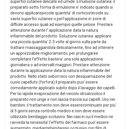
superfici cutanee delicate ed umide. Emulsione cutanea: il
preparato sotto forma di emulsione e' indicato quando si
devono applicarepiccole quantita' di corticosteroide su
vaste superfici cutanee o perl'applicazione in zone di
difficile accesso quali ad esempio quelle pelose. Prestare
attenzione durante l' applicazione data la natura
infiammabile del prodotto. Soluzione cutanea: applicare
una piccola quantita' 2-3 volte al giorno sulla parte da
trattare massaggiandola delicatamente, fino ad ottenere
un apprezzabile miglioramento; per prolungaree
completare l'effetto bastera' una sola applicazione
giornaliera o ad intervalli maggiori. Prestare attenzione
durante la applicazione data la natura infiammabile del
prodotto. Nello stato seborroico con desquamazione del
cuoio capelluto (forfora) il preparato puo' essere
comodamente applicato subito dopo il lavaggio dei capelli.
Per la rapida evaporazione del veicolo idroalcoolico il
preparato non unge e non lascia traccia sui capelli. Uso nei
bambini: il trattamento non deve esserecontinuato per piu'
di 5 giorni senza controllo medico e non deve essere
utilizzato bendaggio occlusivo. Nei casi in cui il medico ne
ravveda la necessita' l'effetto del farmaco puo' essere
aumentato, mediantebendaggio occlusivo con film di