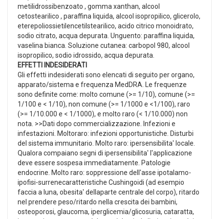
metilidrossibenzoato , gomma xanthan, alcool
cetostearilico , paraffina liquida, alcool isopropilico, glicerolo,
eterepoliossietilencetilstearilico, acido citrico monoidrato,
sodio citrato, acqua depurata. Unguento: paraffina liquida,
vaselina bianca. Soluzione cutanea: carbopol 980, alcool
isopropilico, sodio idrossido, acqua depurata.
EFFETTI INDESIDERATI
Gli effetti indesiderati sono elencati di seguito per organo,
apparato/sistema e frequenza MedDRA. Le frequenze
sono definite come: molto comune (>= 1/10), comune (>=
1/100 e < 1/10), non comune (>= 1/1000 e <1/100), raro
(>= 1/10.000 e < 1/1000), e molto raro (< 1/10.000) non
nota. >>Dati dopo commercializzazione. Infezioni e
infestazioni. Moltoraro: infezioni opportunistiche. Disturbi
del sistema immunitario. Molto raro: ipersensibilita' locale.
Qualora compaiano segni di ipersensibilita' l'applicazione
deve essere sospesa immediatamente. Patologie
endocrine. Molto raro: soppressione dell'asse ipotalamo-
ipofisi-surrenecaratteristiche Cushingoidi (ad esempio
faccia a luna, obesita' dellaparte centrale del corpo), ritardo
nel prendere peso/ritardo nella crescita dei bambini,
osteoporosi, glaucoma, iperglicemia/glicosuria, cataratta,