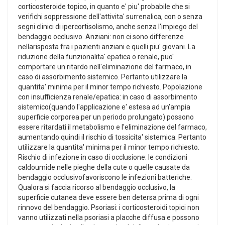
corticosteroide topico, in quanto e' piu' probabile che si
verifichi soppressione dell'attivita' surrenalica, con o senza
segni clinici di ipercortisolismo, anche senza l'impiego del
bendaggio occlusivo. Anziani: non ci sono differenze
nellarisposta fra i pazienti anziani e quelli piu' giovani. La
riduzione della funzionalita' epatica o renale, puo'
comportare un ritardo nell'eliminazione del farmaco, in
caso di assorbimento sistemico. Pertanto utilizzare la
quantita' minima per il minor tempo richiesto. Popolazione
con insufficienza renale/epatica: in caso di assorbimento
sistemico(quando l'applicazione e' estesa ad un'ampia
superficie corporea per un periodo prolungato) possono
essere ritardati il metabolismo e l'eliminazione del farmaco,
aumentando quindi il rischio di tossicita' sistemica. Pertanto
utilizzare la quantita' minima per il minor tempo richiesto.
Rischio di infezione in caso di occlusione: le condizioni
caldoumide nelle pieghe della cute o quelle causate da
bendaggio occlusivofavoriscono le infezioni batteriche.
Qualora si faccia ricorso al bendaggio occlusivo, la
superficie cutanea deve essere ben detersa prima di ogni
rinnovo del bendaggio. Psoriasi: i corticosteroidi topici non
vanno utilizzati nella psoriasi a placche diffusa e possono