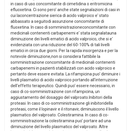
in caso di uso concomitante di cimetidina o eritromicina
efluoxetina. Ci sono pero' anche state segnalazioni di casi in
cui laconcentrazione sierica di acido valproico e' stato
abbassato a seguitodi assunzione concomitante di
fluoxetina. In caso di somministrazioneconcomitante con
medicinali contenenti carbapenemi e' stata segnalatauna
diminuzione dei livelli ematici di acido valproico, che si e'
evidenziata con una riduzione del 60-100% di tali livelli
ematici in circa due giorni. Per la rapida insorgenza e per la
notevole diminuzione,non si considera fattibile la
somministrazione concomitante di medicinali contenenti
carbapenemi in pazienti stabilizzati con acido valproico e
pertanto deve essere evitata. La rifampicina puo' diminuire i
livelli plasmatici di acido valproico portando all'interruzione
dell'effetto terapeutico. Quindi puo' essere necessario, in
caso di co-somministrazione con rifampicina, un
aggiustamento del dosaggio del valproato.Inibitori della
proteasi. In caso di co-somministrazione gli inibitoridella
proteasi, come il lopinavir e il ritonavir, diminuiscono il livello
plasmatico del valproato. Colestiramina. In caso di co-
somministrazione la colestiramina puo' portare ad una
diminuzione del livello plasmatico del valproato. Altre