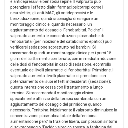
e antidepressivi e benzodiazepine. Il valproato puo'
potenziare l'effetto dialtri farmaci psicotropi come i
neurolettici, gli anti-MAO, gli antidepressivi e le
benzodiazepine; quindi si consiglia di eseguire un
monitoraggio clinico e, quando necessario, un
aggiustamento del dosaggio. Fenobarbital. Poiche' il
valproato aumenta le concentrazioni plasmatiche di
fenobarbital (per inibizione del catabolismo epatico) puo'
verificarsi sedazione soprattutto nei bambini. Si
raccomanda quindi un monitoraggio clinico per i primi 15
giorni del trattamento combinato, con immediata riduzione
delle dosi di fenobarbital in caso di sedazione, econtrollo
eventuale dei livelli plasmatici di fenobarbital. Primidone.Il
valproato aumenta i livelli plasmatici di primidone con
potenziamento dei suoi effetti indesiderati (sedazione);
questa interazione cessa con il trattamento a lungo
termine. Si raccomanda il monitoraggio clinico
specialmente all'inizio della terapia combinata con un
aggiustamento del dosaggio del primidone quando
necessario. Fenitoina. Inizialmente il valproato diminuisce la
concentrazione plasmatica totale dellafenitoina
aumentandone pero' la frazione libera, con possibili sintomi
di sovradosaggio (l'acido valproico sposta la fenitoina dai