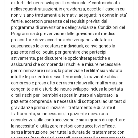
disturbi del neurosviluppo. Il medicinale e' controindicato
nelleseguenti situazioni: in gravidanza, eccetto il caso in cui
non vi siano trattamenti alternativi adeguati; in donne in eta'
fertile, eccettoin presenza dei requisiti previsti dal
programma di prevenzione dellegravidanze. Condizioni del
Programma di prevenzione delle gravidanze:il medico
prescrittore deve accertarsi che vengano valutate in
ciascuncaso le circostanze individuali, coinvolgendo la
paziente nel colloquio, per garantire che partecipi
attivamente, per discutere le opzioniterapeutiche e
assicurarsi che comprenda i rischi e le misure necessarie
per minimizzare i rischi; la potenziale fertilita' sia valutata
intutte le pazienti di sesso femminile; la paziente abbia
compreso e preso atto dei rischi relativi alle malformazioni
congenite e ai disturbidel neuro sviluppo inclusa la portata
di tali rischi per i bambini esposti in utero al valproato; la
paziente comprenda la necessita' di sottoporsi ad un test di
gravidanza prima di iniziare il trattamento e durante il
trattamento, se necessario; la paziente riceva una
consulenza sulla contraccezione e sia in grado di rispettare
la necessita' di utilizzare metodi contraccettivi efficaci,
senza interruzione, per tutta la durata del trattamento con