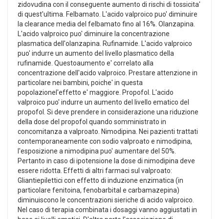
zidovudina con il conseguente aumento di rischi di tossicita'
di quest'ultima. Felbamato. L'acido valproico puo' diminuire
la clearance media del felbamato fino al 16%. Olanzapina.
L'acido valproico puo' diminuire la concentrazione
plasmatica dell'olanzapina. Rufinamide. L'acido valproico
puo' indurre un aumento del livello plasmatico della
rufinamide. Questoaumento e' correlato alla
concentrazione dell'acido valproico. Prestare attenzione in
particolare nei bambini, poiche' in questa
popolazionel'effetto e' maggiore. Propofol. L'acido
valproico puo' indurre un aumento del livello ematico del
propofol. Si deve prendere in considerazione una riduzione
della dose del propofol quando somministrato in
concomitanza a valproato. Nimodipina. Nei pazienti trattati
contemporaneamente con sodio valproato e nimodipina,
l'esposizione a nimodipina puo' aumentare del 50%.
Pertanto in caso di ipotensione la dose di nimodipina deve
essere ridotta. Effetti di altri farmaci sul valproato:
Gliantiepilettici con effetto di induzione enzimatica (in
particolare fenitoina, fenobarbital e carbamazepina)
diminuiscono le concentrazioni sieriche di acido valproico.
Nel caso di terapia combinata i dosaggi vanno aggiustati in