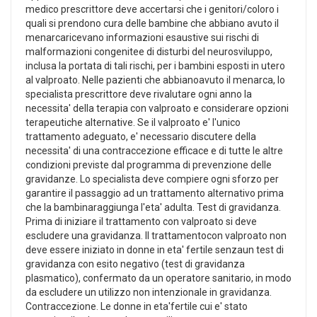
medico prescrittore deve accertarsi che i genitori/coloro i
quali si prendono cura delle bambine che abbiano avuto il
menarcaricevano informazioni esaustive sui rischi di
malformazioni congenitee di disturbi del neurosviluppo,
inclusa la portata di tali rischi, per i bambini esposti in utero
al valproato. Nelle pazienti che abbianoavuto il menarca, lo
specialista prescrittore deve rivalutare ogni anno la
necessita' della terapia con valproato e considerare opzioni
terapeutiche alternative. Se il valproato e' l'unico
trattamento adeguato, e' necessario discutere della
necessita' di una contraccezione efficace e di tutte le altre
condizioni previste dal programma di prevenzione delle
gravidanze. Lo specialista deve compiere ogni sforzo per
garantire il passaggio ad un trattamento alternativo prima
che la bambinaraggiunga l'eta' adulta. Test di gravidanza.
Prima di iniziare il trattamento con valproato si deve
escludere una gravidanza. Il trattamentocon valproato non
deve essere iniziato in donne in eta' fertile senzaun test di
gravidanza con esito negativo (test di gravidanza
plasmatico), confermato da un operatore sanitario, in modo
da escludere un utilizzo non intenzionale in gravidanza.
Contraccezione. Le donne in eta'fertile cui e' stato