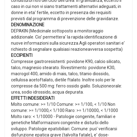
condisturbi noti del ciclo dell'urea. In gravidanza, eccetto il
caso in cui non vi siano trattamenti alternativi adeguati; in
donne in eta' fertile, eccetto in presenza dei requisiti
previsti dal programma di prevenzione delle gravidanze.
DENOMINAZIONE
DEPAKIN (Medicinale sottoposto a monitoraggio
addizionale. Cio' permettera' la rapida identificazione di
nuove informazioni sulla sicurezza.Agli operatori sanitari e'
richiesto di segnalare qualsiasi reazioneavversa sospetta)
ECCIPIENTI
Compresse gastroresistenti: povidone K90, calcio silicato,
talco, magnesio stearato. Rivestimento: povidone K30,
macrogol 400, amido di mais, talco, titanio diossido,
cellulosa acetoftalato, dietile ftalato. Inoltre solo per le
compresse da 500 mg: ferro ossido giallo. Soluzioneorale:
urea, sodio idrossido, acqua depurata.
EFFETTI INDESIDERATI
Molto comune: >= 1/10 Comune: >= 1/100, < 1/10 Non
comune: >= 1/1000,< 1/100 Raro: >= 1/10000, < 1/1000
Molto raro: < 1/10000 - Patologie congenite, familiari e
genetiche Malformazioni congenite e disturbi dello
sviluppo. Patologie epatobiliari. Comune: puo' verificarsi
disfunzione epatica grave (talvolta fatale), e' dose-