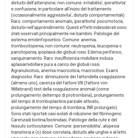
disturbi dell'attenzione; non comune: irritabilita', iperattivita'
e confusione, in particolare all'inizio del trattamento
(occasionalmente aggressivita', disturbi comportamentali).
Raro: comportamento anomalo, iperattivita' psicomotoria,
disturbi nell'apprendimento. Questi effetti indesiderati sono
stati osservati principalmente nei bambini. Patologie del
sistema emolinfopoietico. Comune: anemia,
trombocitopenia; non comune: neutropenia, leucopenia o
pancitopenia, ipoplasia dei globuli rossi. Edema periferico,
sanguinamento. Raro: insufficienza midollare inclusa
aplasiamidollare pura a carico dei globuli rossi.
Agranulocitosi, anemia macrocitica, macrocitosi. Esami
diagnostici. Raro: diminuzione dei fattoridella coagulazione
(almeno uno), carenza del fattore VIII (fattore von
Willebrand) test della coagulazione anomali (come
prolungamento deltempo di protrombina), prolungamento
del tempo di tromboplastina parziale attivato,
prolungamento del tempo di trombina, INR prolungato).
Sono stati riportati casi isolati di riduzione del fibrinogeno.
Carenzadi biotina/biotinidasi. Patologie della cute e del
tessuto sottocutaneo. Comune: ipersensibilita', alopecia
transitoria e (o) dose-correlata, disturbi alle unghie e al letto