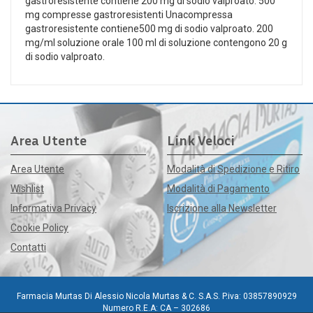
gastroresistente contiene 200 mg di sodio valproato. 500
mg compresse gastroresistenti Unacompressa
gastroresistente contiene500 mg di sodio valproato. 200
mg/ml soluzione orale 100 ml di soluzione contengono 20 g
di sodio valproato.
Area Utente
Link Veloci
Area Utente
Modalità di Spedizione e Ritiro
Wishlist
Modalità di Pagamento
Informativa Privacy
Iscrizione alla Newsletter
Cookie Policy
Contatti
Farmacia Murtas Di Alessio Nicola Murtas & C. S.A.S. P.iva: 03857890929
Numero R.E.A: CA – 302686