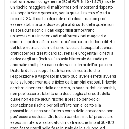
malformazioni congenenite (IC al 95%: 8,16 -13,29). Esiste
un rischio maggiore di malformazioni importanti rispetto
alla popolazione generale, per la quale il rischio e' pari a
circa il 2-3%. Il rischio dipende dalla dose ma non puo'
essere stabilita una dose soglia al di sotto della quale non
esistealcun rischio. I dati disponibili dimostrano
un'accresciuta incidenzadi malformazioni maggiori e
minori. I tipi di malformazioni piu' comuni includono difetti
del tubo neurale, dismorfismo facciale, labiopalatoschisi,
craniostenosi, difetti cardiaci, renali e urogenitali, difetti a
carico degli arti (inclusa l'aplasia bilaterale del radio) e
anomalie multiple a carico dei vari sistemi dell'organismo.
Disturbi dellosviluppo. I dati hanno dimostrato che
l'esposizione a valproato in utero puo' avere effetti avversi
sullo sviluppo mentale e fisico dei bambini esposti. Il rischio
sembra dipendere dalla dose ma, in base ai dati disponibili,
non puo' essere stabilita una dose soglia al di sottodella
quale non esiste alcun rischio. Il preciso periodo di
gestazionea rischio per tali effetti non e' certo e la
possibilita' di rischionell'intero corso della gravidanza non
puo' essere esclusa. Gli studisu bambini in eta' prescolare
esposti in utero a valproato dimostranoche fino al 30-40%
manifesta ritardi nella fase iniziale dello sviluppo, ad