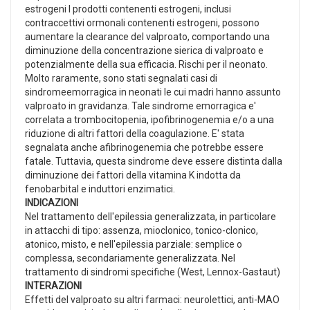
estrogeni I prodotti contenenti estrogeni, inclusi
contraccettivi ormonali contenenti estrogeni, possono
aumentare la clearance del valproato, comportando una
diminuzione della concentrazione sierica di valproato e
potenzialmente della sua efficacia. Rischi per il neonato.
Molto raramente, sono stati segnalati casi di
sindromeemorragica in neonati le cui madri hanno assunto
valproato in gravidanza. Tale sindrome emorragica e'
correlata a trombocitopenia, ipofibrinogenemia e/o a una
riduzione di altri fattori della coagulazione. E' stata
segnalata anche afibrinogenemia che potrebbe essere
fatale. Tuttavia, questa sindrome deve essere distinta dalla
diminuzione dei fattori della vitamina K indotta da
fenobarbital e induttori enzimatici.
INDICAZIONI
Nel trattamento dell'epilessia generalizzata, in particolare
in attacchi di tipo: assenza, mioclonico, tonico-clonico,
atonico, misto, e nell'epilessia parziale: semplice o
complessa, secondariamente generalizzata. Nel
trattamento di sindromi specifiche (West, Lennox-Gastaut)
INTERAZIONI
Effetti del valproato su altri farmaci: neurolettici, anti-MAO