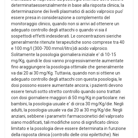
determinataessenzialmente in base alla risposta clinica; la
determinazione dei livelli plasmatici di acido valproico puo'
essere presa in considerazione a complemento del
monitoraggio clinico, quando non si arrivi ad ottenere un
adeguato controllo degli attacchi o quando vi sia il
sospettodi effetti indesiderati. Le concentrazioni sieriche
generalmente ritenute terapeutiche sono comprese tra 40
e 100 mg/l (300-700 mmol/litro)di acido valproico.
Solitamente la posologia giornaliera iniziale e' di 10-15
mg/Kg, quindi le dosi vanno progressivamente aumentate
fino araggiungere la posologia ottimale che generalmente
va dai 20 ai 30 mg/Kg. Tuttavia, quando non si ottiene un
adeguato controllo degli attacchi con questa posologia, le
dosi possono essere aumentate ancora; i pazienti devono
essere tenuti sotto stretto controllo quando sono trattati
con dosi giornaliere maggiori di 50 mg/Kg in particolare: nei
bambini, la posologia usuale e' di circa 30 mg/Kg/die. Negli
adulti, la posologia usuale va dai 20 ai 30 mg/Kg/die. Negli
anziani, sebbene i parametri farmacocinetici del valproato
siano modificati, tali modifiche sono di significato clinico
limitato e la posologia deve essere determinata in funzione
della risposta clinica (controllo delle crisi epilettiche). Nei