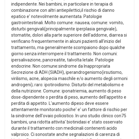
indipendente. Nei bambini, in particolare in terapia di
combinazione con altri antiepilettici,il rischio di danno
epatico e' notevolmente aumentata. Patologie
gastrointestinali. Molto comune: nausea; comune: vomito,
disturbi gengivali(principalmente iperplasia gengivale),
stomatite, dolori alla parte superiore dell'addome, diarrea si
verificano frequentemente in alcuni pazienti all'inizio del
trattamento, ma generalmente scompaiono dopo qualche
giorno senza interrompere il trattamento. Non comuni:
ipersalivazione, pancreatite, talvolta letale. Patologie
endocrine. Non comune:sindrome da Inappropriata
Secrezione di ADH (SIADH), iperandrogenismo(irsutismo,
virilismo, acne, alopecia maschile e/o aumento degli ormoni
androgeni); raro: ipotiroidismo. Disturbi del metabolismo e
della nutrizione. Comune: iponatriemia, aumento di peso
dose-dipendente o perdita di peso, aumento dell'appetito e
perdita di appetito. L'aumento dipeso deve essere
attentamente monitorato poiche' e' un fattore di rischio per
la sindrome dell'ovaio policistico. In uno studio clinico con75
bambini, una ridotta attivita' biotinidasi e' stato osservato
durante il trattamento con medicinali contenenti acido
valproico. Ci sonostate anche segnalazioni di carenza di