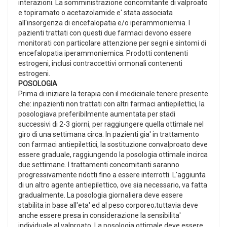
interazioni. La somministrazione concomitante di valproato
e topiramato o acetazolamide e' stata associata
all'insorgenza di encefalopatia e/o iperammoniemia. I
pazienti trattati con questi due farmaci devono essere
monitorati con particolare attenzione per segni e sintomi di
encefalopatia iperammoniemica. Prodotti contenenti
estrogeni, inclusi contraccettivi ormonali contenenti
estrogeni.
POSOLOGIA
Prima di iniziare la terapia con il medicinale tenere presente
che: inpazienti non trattati con altri farmaci antiepilettici, la
posologiava preferibilmente aumentata per stadi
successivi di 2-3 giorni, per raggiungere quella ottimale nel
giro di una settimana circa. In pazienti gia' in trattamento
con farmaci antiepilettici, la sostituzione convalproato deve
essere graduale, raggiungendo la posologia ottimale incirca
due settimane. I trattamenti concomitanti saranno
progressivamente ridotti fino a essere interrotti. L'aggiunta
di un altro agente antiepilettico, ove sia necessario, va fatta
gradualmente. La posologia giornaliera deve essere
stabilita in base all'eta' ed al peso corporeo;tuttavia deve
anche essere presa in considerazione la sensibilita'
individuale al valproato. La posologia ottimale deve essere