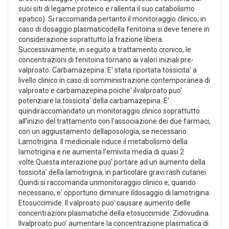
suoi siti di legame proteico e rallenta il suo catabolismo
epatico). Si raccomanda pertanto il monitoraggio clinico; in
caso di dosaggio plasmaticodella fenitoina si deve tenere in
considerazione soprattutto la frazione libera.
Successivamente, in seguito a trattamento cronico, le
concentrazioni di fenitoina tornano ai valori iniziali pre-
valproato. Carbamazepina. E' stata riportata tossicita' a
livello clinico in caso di somministrazione contemporanea di
valproato e carbamazepina poiche' ilvalproato puo'
potenziare la tossicita' della carbamazepina. E'
quindiraccomandato un monitoraggio clinico soprattutto
all'inizio del trattamento con l'associazione dei due farmaci,
con un aggiustamento dellaposologia, se necessario.
Lamotrigina. Il medicinale riduce il metabolismo della
lamotrigina e ne aumenta l'emivita media di quasi 2
volte.Questa interazione puo' portare ad un aumento della
tossicita' della lamotrigina, in particolare gravi rash cutanei.
Quindi si raccomanda unmonitoraggio clinico e, quando
necessario, e' opportuno diminuire ildosaggio di lamotrigina.
Etosuccimide. Il valproato puo' causare aumento delle
concentrazioni plasmatiche della etosuccimide. Zidovudina.
Ilvalproato puo' aumentare la concentrazione plasmatica di