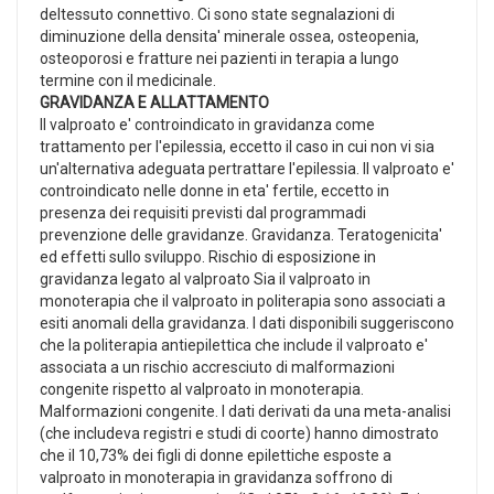
deltessuto connettivo. Ci sono state segnalazioni di
diminuzione della densita' minerale ossea, osteopenia,
osteoporosi e fratture nei pazienti in terapia a lungo
termine con il medicinale.
GRAVIDANZA E ALLATTAMENTO
Il valproato e' controindicato in gravidanza come
trattamento per l'epilessia, eccetto il caso in cui non vi sia
un'alternativa adeguata pertrattare l'epilessia. Il valproato e'
controindicato nelle donne in eta' fertile, eccetto in
presenza dei requisiti previsti dal programmadi
prevenzione delle gravidanze. Gravidanza. Teratogenicita'
ed effetti sullo sviluppo. Rischio di esposizione in
gravidanza legato al valproato Sia il valproato in
monoterapia che il valproato in politerapia sono associati a
esiti anomali della gravidanza. I dati disponibili suggeriscono
che la politerapia antiepilettica che include il valproato e'
associata a un rischio accresciuto di malformazioni
congenite rispetto al valproato in monoterapia.
Malformazioni congenite. I dati derivati da una meta-analisi
(che includeva registri e studi di coorte) hanno dimostrato
che il 10,73% dei figli di donne epilettiche esposte a
valproato in monoterapia in gravidanza soffrono di