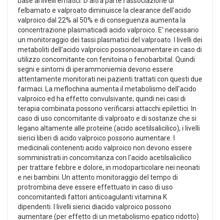
base ai livelli ematici. D'altra parte l'associazione di
felbamato e valproato diminuisce la clearance dell'acido
valproico dal 22% al 50% e di conseguenza aumenta la
concentrazione plasmaticadi acido valproico. E' necessario
un monitoraggio dei tassi plasmatici del valproato. I livelli dei
metaboliti dell'acido valproico possonoaumentare in caso di
utilizzo concomitante con fenitoina o fenobarbital. Quindi
segni e sintomi di iperammoniemia devono essere
attentamente monitorati nei pazienti trattati con questi due
farmaci. La meflochina aumenta il metabolismo dell'acido
valproico ed ha effetto convulsivante; quindi nei casi di
terapia combinata possono verificarsi attacchi epilettici. In
caso di uso concomitante di valproato e di sostanze che si
legano altamente alle proteine (acido acetilsalicilico), i livelli
sierici liberi di acido valproico possono aumentare. I
medicinali contenenti acido valproico non devono essere
somministrati in concomitanza con l'acido acetilsalicilico
per trattare febbre e dolore, in modoparticolare nei neonati
e nei bambini. Un attento monitoraggio del tempo di
protrombina deve essere effettuato in caso di uso
concomitantedi fattori anticoagulanti vitamina K
dipendenti. I livelli sierici diacido valproico possono
aumentare (per effetto di un metabolismo epatico ridotto)