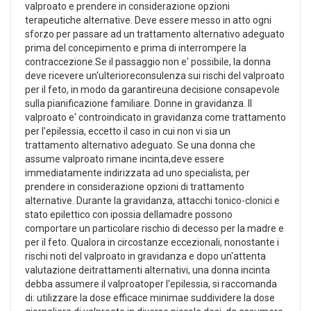
valproato e prendere in considerazione opzioni
terapeutiche alternative. Deve essere messo in atto ogni
sforzo per passare ad un trattamento alternativo adeguato
prima del concepimento e prima di interrompere la
contraccezione.Se il passaggio non e' possibile, la donna
deve ricevere un'ulterioreconsulenza sui rischi del valproato
per il feto, in modo da garantireuna decisione consapevole
sulla pianificazione familiare. Donne in gravidanza. Il
valproato e' controindicato in gravidanza come trattamento
per l'epilessia, eccetto il caso in cui non vi sia un
trattamento alternativo adeguato. Se una donna che
assume valproato rimane incinta,deve essere
immediatamente indirizzata ad uno specialista, per
prendere in considerazione opzioni di trattamento
alternative. Durante la gravidanza, attacchi tonico-clonici e
stato epilettico con ipossia dellamadre possono
comportare un particolare rischio di decesso per la madre e
per il feto. Qualora in circostanze eccezionali, nonostante i
rischi noti del valproato in gravidanza e dopo un'attenta
valutazione deitrattamenti alternativi, una donna incinta
debba assumere il valproatoper l'epilessia, si raccomanda
di: utilizzare la dose efficace minimae suddividere la dose