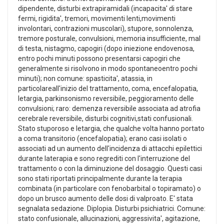
dipendente, disturbi extrapiramidali (incapacita' di stare
fermi, rigidita', tremori, movimenti lenti,movimenti
involontari, contrazioni muscolari), stupore, sonnolenza,
tremore posturale, convulsioni, memoria insufficiente, mal
di testa, nistagmo, capogiri (dopo iniezione endovenosa,
entro pochi minuti possono presentarsi capogiri che
generalmente si risolvono in modo spontaneoentro pochi
minuti); non comune: spasticita', atassia, in
particolareall'inizio del trattamento, coma, encefalopatia,
letargia, parkinsonismo reversibile, peggioramento delle
convulsioni; raro: demenza reversibile associata ad atrofia
cerebrale reversibile, disturbi cognitivi,stati confusionali.
Stato stuporoso e letargia, che qualche volta hanno portato
a coma transitorio (encefalopatia); erano casi isolati o
associati ad un aumento dell'incidenza di attacchi epilettici
durante laterapia e sono regrediti con l'interruzione del
trattamento o con la diminuzione del dosaggio. Questi casi
sono stati riportati principalmente durante la terapia
combinata (in particolare con fenobarbital o topiramato) o
dopo un brusco aumento delle dosi di valproato. E' stata
segnalata sedazione. Diplopia. Disturbi psichiatrici. Comune:
stato confusionale, allucinazioni, aggressivita', agitazione,