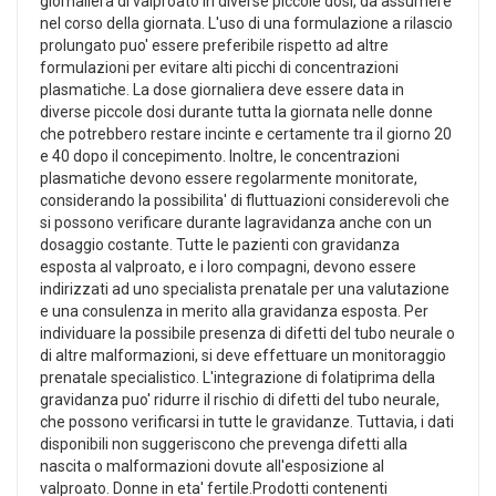
giornaliera di valproato in diverse piccole dosi, da assumere
nel corso della giornata. L'uso di una formulazione a rilascio
prolungato puo' essere preferibile rispetto ad altre
formulazioni per evitare alti picchi di concentrazioni
plasmatiche. La dose giornaliera deve essere data in
diverse piccole dosi durante tutta la giornata nelle donne
che potrebbero restare incinte e certamente tra il giorno 20
e 40 dopo il concepimento. Inoltre, le concentrazioni
plasmatiche devono essere regolarmente monitorate,
considerando la possibilita' di fluttuazioni considerevoli che
si possono verificare durante lagravidanza anche con un
dosaggio costante. Tutte le pazienti con gravidanza
esposta al valproato, e i loro compagni, devono essere
indirizzati ad uno specialista prenatale per una valutazione
e una consulenza in merito alla gravidanza esposta. Per
individuare la possibile presenza di difetti del tubo neurale o
di altre malformazioni, si deve effettuare un monitoraggio
prenatale specialistico. L'integrazione di folatiprima della
gravidanza puo' ridurre il rischio di difetti del tubo neurale,
che possono verificarsi in tutte le gravidanze. Tuttavia, i dati
disponibili non suggeriscono che prevenga difetti alla
nascita o malformazioni dovute all'esposizione al
valproato. Donne in eta' fertile.Prodotti contenenti