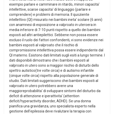
esempio parlare e camminare in ritardo, minori capacita'
intellettive, scarse capacita' di linguaggio (parlare e
comprendere) e problemi di memoria. Il quoziente
intellettivo (QI) misurato nei bambini ineta' scolare (6 anni)
con anamnesi di esposizione a valproato in uteroera in
media inferiore di 7-10 punti rispetto a quello dei bambini
esposti ad altri antiepilettici. Sebbene non possa essere
escluso il ruolo dei fattori confondenti, vi sono evidenze nei
bambini esposti al valproato che il rischio di
compromissione intellettiva possa essere indipendente dal
QI materno. Esistono dati limitati sugli esiti a lungo termine. I
dati disponibili dimostrano che i bambini esposti al
valproato in utero sono a maggior rischio di disturbi dello
spettro autistico(tre volte circa) e di autismo infantile
(cinque volte circa) rispetto alla popolazione generale di
studio. Dati limitati suggeriscono chei bambini esposti al
valproato in utero potrebbero avere una
maggioreprobabilita' di sviluppare sintomi del disturbo da
deficit di attenzione e iperattivita' (attention
deficit/hyperactivity disorder, ADHD). Se una donna
pianifica una gravidanza, uno specialista esperto nella
gestione dell'epilessia deve rivalutare la terapia con