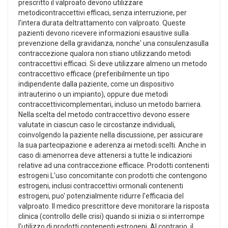
prescritto il valproato devono utilizzare
metodicontraccettivi efficaci, senza interruzione, per
l'intera durata deltrattamento con valproato. Queste
pazienti devono ricevere informazioni esaustive sulla
prevenzione della gravidanza, nonche' una consulenzasulla
contraccezione qualora non stiano utilizzando metodi
contraccettivi efficaci. Si deve utilizzare almeno un metodo
contraccettivo efficace (preferibilmente un tipo
indipendente dalla paziente, come un dispositivo
intrauterino o un impianto), oppure due metodi
contraccettivicomplementari, incluso un metodo barriera.
Nella scelta del metodo contraccettivo devono essere
valutate in ciascun caso le circostanze individuali,
coinvolgendo la paziente nella discussione, per assicurare
la sua partecipazione e aderenza ai metodi scelti. Anche in
caso di amenorrea deve attenersi a tutte le indicazioni
relative ad una contraccezione efficace. Prodotti contenenti
estrogeni L'uso concomitante con prodotti che contengono
estrogeni, inclusi contraccettivi ormonali contenenti
estrogeni, puo' potenzialmente ridurre l'efficacia del
valproato. Il medico prescrittore deve monitorare la risposta
clinica (controllo delle crisi) quando si inizia o si interrompe
l'utilizzo di prodotti contenenti estrogeni. Al contrario, il