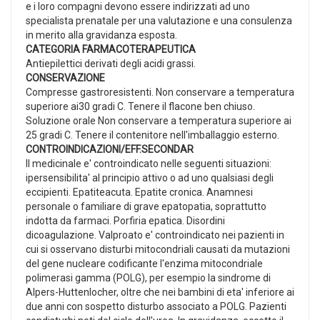
e i loro compagni devono essere indirizzati ad uno
specialista prenatale per una valutazione e una consulenza
in merito alla gravidanza esposta.
CATEGORIA FARMACOTERAPEUTICA
Antiepilettici derivati degli acidi grassi.
CONSERVAZIONE
Compresse gastroresistenti. Non conservare a temperatura
superiore ai30 gradi C. Tenere il flacone ben chiuso.
Soluzione orale Non conservare a temperatura superiore ai
25 gradi C. Tenere il contenitore nell'imballaggio esterno.
CONTROINDICAZIONI/EFF.SECONDAR
Il medicinale e' controindicato nelle seguenti situazioni:
ipersensibilita' al principio attivo o ad uno qualsiasi degli
eccipienti. Epatiteacuta. Epatite cronica. Anamnesi
personale o familiare di grave epatopatia, soprattutto
indotta da farmaci. Porfiria epatica. Disordini
dicoagulazione. Valproato e' controindicato nei pazienti in
cui si osservano disturbi mitocondriali causati da mutazioni
del gene nucleare codificante l'enzima mitocondriale
polimerasi gamma (POLG), per esempio la sindrome di
Alpers-Huttenlocher, oltre che nei bambini di eta' inferiore ai
due anni con sospetto disturbo associato a POLG. Pazienti