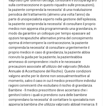
valproato (per ulteriori dettagli, consultare il sottoparagrafo
sulla contraccezione in questo riquadro sulle precauzioni);
la paziente comprenda la necessita' di una rivalutazione
periodica del trattamento (almeno una volta l'anno) da
parte di unospecialista esperto nella gestione dell'epilessia;
la paziente comprenda la necessita' di consultare il proprio
medico non appena stia programmando una gravidanza, in
modo da garantire un colloquio per tempo epassare ad
opzioni terapeutiche alternative prima del concepimento
eprima di interrompere la contraccezione; la paziente
comprenda la necessita' di consultare urgentemente il
proprio medico in caso di gravidanza; la paziente abbia
ricevuto la guida per la paziente; la pazienteabbia
ammesso di comprendere i rischi e le necessarie
precauzioni associate all'utilizzo del valproato (Modulo
Annuale di Accettazione del Rischio). Queste condizioni
valgono anche per le donne non sessualmenteattive al
momento, salvo il caso in cui il medico prescrittore individui
ragioni convincenti che escludano il rischio di gravidanza.
Bambine - Il medico prescrittore deve accertarsi che i
genitori/coloro i quali si prendono cura delle bambine
comprendano la necessita' di contattare lo specialista non
appena la bambina che utilizza valproato abbiail menarca. Il