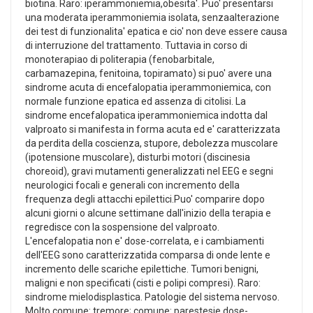
biotina. Raro: iperammoniemia,obesita'. Puo' presentarsi
una moderata iperammoniemia isolata, senzaalterazione
dei test di funzionalita' epatica e cio' non deve essere causa
di interruzione del trattamento. Tuttavia in corso di
monoterapiao di politerapia (fenobarbitale,
carbamazepina, fenitoina, topiramato) si puo' avere una
sindrome acuta di encefalopatia iperammoniemica, con
normale funzione epatica ed assenza di citolisi. La
sindrome encefalopatica iperammoniemica indotta dal
valproato si manifesta in forma acuta ed e' caratterizzata
da perdita della coscienza, stupore, debolezza muscolare
(ipotensione muscolare), disturbi motori (discinesia
choreoid), gravi mutamenti generalizzati nel EEG e segni
neurologici focali e generali con incremento della
frequenza degli attacchi epilettici.Puo' comparire dopo
alcuni giorni o alcune settimane dall'inizio della terapia e
regredisce con la sospensione del valproato.
L'encefalopatia non e' dose-correlata, e i cambiamenti
dell'EEG sono caratterizzatida comparsa di onde lente e
incremento delle scariche epilettiche. Tumori benigni,
maligni e non specificati (cisti e polipi compresi). Raro:
sindrome mielodisplastica. Patologie del sistema nervoso.
Molto comune: tremore; comune: parestesie dose-