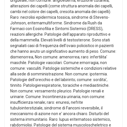
ungueale; non comune: angioedema, eruzione cutanea,
alterazioni dei capelli (come struttura anomala dei capelli,
cambi nel colore dei capelli, crescita anomala dei capelli).
Raro: necrolisi epidermica tossica, sindrome di Stevens-
Johnson, eritemamultiforme. Sindrome da Rush da
Farmaci con Eosinofilia e Sintomi Sistemici (DRESS),
reazioni allergiche. Patologie dell'apparato riproduttivo e
della mammella. Elevati livelli di testosterone. Sono stati
segnalati casi di frequenza dell'ovaio policistico in pazienti
che hanno avuto un significativo aumento di peso. Comune:
dismenorrea, Non comune: amenorrea; raro: infertilita'
maschile. Patologie vascolari. Comune:emorragia; non
comune: vasculiti. Patologie sistemiche e condizioni relative
alla sede di somministrazione. Non comune: ipotermia.
Patologie dell'orecchio e del labirinto; comune: sordita',
tinnito. Patologierespiratorie, toraciche e mediastiniche.
Non comune: versamento pleurico. Patologie renali e
urinarie. Comune: Incontinenza urinaria; non comune:
insufficienza renale; raro: enuresi, nefrite
tubulointerstiziale, sindrome di Fanconi reversibile, il
meccanismo di azione non e' ancora chiaro. Disturbi del
sistema immunitario. Raro: lupus eritematoso sistemico,
rabdomiolisi. Patologie del sistema muscoloscheletrico e