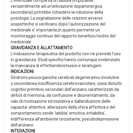
L'eventuale comparsa di nausea (imputabile
verosimilmente ad un'attivazione dopaminergica
secondaria) potrebbe richiedere la riduzione della
posologia. La segnalazione delle reazioni avverse
sospetteche si verificano dopo l'autorizzazione del
medicinale e' importante,in quanto permette un
monitoraggio continuo del rapporto beneficio/rischio del
medicinale.
GRAVIDANZA E ALLATTAMENTO
L'indicazione terapeutica del prodotto non ne prevede l'uso
in gravidanza. Studi specifici hanno comunque evidenziato
la mancanza di effettiembriotossici e teratogeni.
INDICAZIONI
Sindromi psicoorganiche cerebrali degenerativo-involutive
o secondariea insufficienza cerebrovascolare, ossia disturbi
cognitivi primitivio secondari dell'anziano caratterizzati da
deficit di memoria, da confusione e disorientamento, da
calo di motivazione ed iniziativa e dallariduzione delle
capacita' attentive; alterazioni della sfera affettiva e del
comportamento senile: labilita' emotiva, irritabilita',
indifferenza all'ambiente circostante; pseudodepressione
dell'anziano.
INTERAZIONI