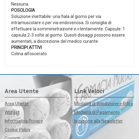
Nessuna.
POSOLOGIA
Soluzione iniettabile: una fiala al giorno per via
intramuscolare o per via endovenosa. Si consiglia di
effettuare la somministrazione e.v.lentamente. Capsule: 1
capsula 2-3 volte al giorno. Questi dosaggi possono essere
aumentati, a discrezione del medico curante.
PRINCIPI ATTIVI
Colina alfoscerato.
Area Utente
Link Veloci
Area Utente
Modalità di Spedizione e Ritiro
Wishlist
Modalità di Pagamento
Informativa Privacy
Iscrizione alla Newsletter
Cookie Policy
Contatti