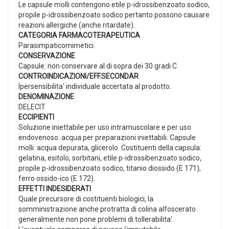
Le capsule molli contengono etile p-idrossibenzoato sodico,
propile p-idrossibenzoato sodico pertanto possono causare
reazioni allergiche (anche ritardate).
CATEGORIA FARMACOTERAPEUTICA
Parasimpaticomimetici.
CONSERVAZIONE
Capsule: non conservare al di sopra dei 30 gradi C.
CONTROINDICAZIONI/EFF.SECONDAR
Ipersensibilita' individuale accertata al prodotto.
DENOMINAZIONE
DELECIT
ECCIPIENTI
Soluzione iniettabile per uso intramuscolare e per uso
endovenoso: acqua per preparazioni iniettabili. Capsule
molli: acqua depurata, glicerolo. Costituenti della capsula:
gelatina, esitolo, sorbitani, etile p-idrossibenzoato sodico,
propile p-idrossibenzoato sodico, titanio diossido (E 171),
ferro ossido-ico (E 172).
EFFETTI INDESIDERATI
Quale precursore di costituenti biologici, la
somministrazione anche protratta di colina alfoscerato
generalmente non pone problemi di tollerabilita'.