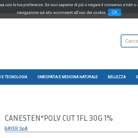
linea con le tue preferenze. Se vuoi saperne di più o negare il consenso a tutti 
LETTER
OK
navigazione sul sito acconsenti all'uso dei cookie .
Cerca
Prodotto
 E TECNOLOGIA
OMEOPATIA E MEDICINA NATURALE
BELLEZZA
S
CANESTEN*POLV CUT 1FL 30G 1%
BAYER SpA