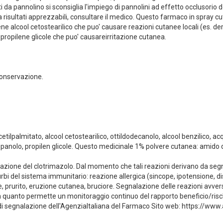
 da pannolino si sconsiglia l'impiego di pannolini ad effetto occlusorio d
isultati apprezzabili, consultare il medico. Questo farmaco in spray cu
iene alcool cetostearilico che puo' causare reazioni cutanee locali (es.
ropilene glicole che puo' causareirritazione cutanea.
conservazione.
.
tilpalmitato, alcool cetostearilico, ottildodecanolo, alcool benzilico,
anolo, propilen glicole. Questo medicinale 1% polvere cutanea: amido di
ovazione del clotrimazolo. Dal momento che tali reazioni derivano da se
urbi del sistema immunitario: reazione allergica (sincope, ipotensione, di
e, prurito, eruzione cutanea, bruciore. Segnalazione delle reazioni avv
n quanto permette un monitoraggio continuo del rapporto beneficio/rischio
di segnalazione dell'AgenziaItaliana del Farmaco Sito web: https://www.