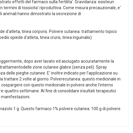
strato effetti del farmaco sulla fertilita'. Gravidanza: esisteun
 in termini di tossicita' riproduttiva. Come misura precauzionale, e'
gli animali hanno dimostrato la secrezione di
ede d'atleta, tinea corporis. Polvere cutanea: trattamento topico
s opiede d'atleta, tinea cruris, tinea inguinalis).
o leggermente, dopo aver lavato ed asciugato accuratamente la
l trattamentodelle zone cutanee glabre (senza peli). Spray
a delle pieghe cutanee. E' inoltre indicato per l'applicazione su
trattare 2 volte al giorno. Polverecutanea: questo medicinale in
di cospargere con questo medicinale in polvere anche l'interno
-quattro settimane. Al fine di consolidare irisultati terapeutici
 manifestazioni.
azolo 1 g. Questo farmaco 1% polvere cutanea. 100 g di polvere