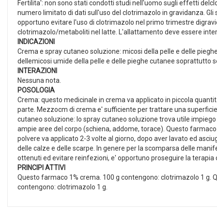
Fertilita': non sono stati condotti studi nell'uomo sugli effetti del
numero limitato di dati sull'uso del clotrimazolo in gravidanza. Gli 
opportuno evitare l'uso di clotrimazolo nel primo trimestre digrav
clotrimazolo/metaboliti nel latte. L'allattamento deve essere inte
INDICAZIONI
Crema e spray cutaneo soluzione: micosi della pelle e delle pieghe 
dellemicosi umide della pelle e delle pieghe cutanee soprattutto se
INTERAZIONI
Nessuna nota.
POSOLOGIA
Crema: questo medicinale in crema va applicato in piccola quantit
parte. Mezzocm di crema e' sufficiente per trattare una superfici
cutaneo soluzione: lo spray cutaneo soluzione trova utile impiego 
ampie aree del corpo (schiena, addome, torace). Questo farmaco i
polvere va applicato 2-3 volte al giorno, dopo aver lavato ed asci
delle calze e delle scarpe. In genere per la scomparsa delle manifes
ottenuti ed evitare reinfezioni, e' opportuno proseguire la tera
PRINCIPI ATTIVI
Questo farmaco 1% crema. 100 g contengono: clotrimazolo 1 g. Q
contengono: clotrimazolo 1 g.