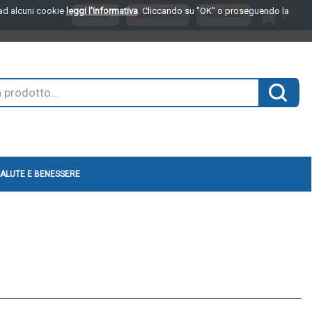
o ad alcuni cookie
leggi l'informativa
. Cliccando su "OK" o proseguendo la
ARTI
ACCEDI
REGISTRATI
WISHLIST
0
INSER
Cerca 
ALUTE E BENESSERE