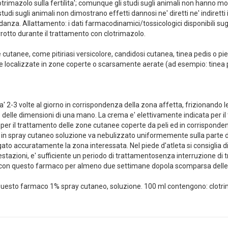
clotrimazolo sulla fertilita'; comunque gli studi sugli animali non hanno mo
studi sugli animali non dimostrano effetti dannosi ne' diretti ne' indiretti
idanza. Allattamento: i dati farmacodinamici/tossicologici disponibili su
rrotto durante il trattamento con clotrimazolo.
cutanee, come pitiriasi versicolore, candidosi cutanea, tinea pedis o pi
 localizzate in zone coperte o scarsamente aerate (ad esempio: tinea pedi
a' 2-3 volte al giorno in corrispondenza della zona affetta, frizionand
e delle dimensioni di una mano. La crema e' elettivamente indicata per i
per il trattamento delle zone cutanee coperte da peli ed in corrispondenz
n spray cutaneo soluzione va nebulizzato uniformemente sulla parte da 
ugato accuratamente la zona interessata. Nel piede d'atleta si consiglia 
tazioni, e' sufficiente un periodo di trattamentosenza interruzione di tre
pia con questo farmaco per almeno due settimane dopola scomparsa delle
uesto farmaco 1% spray cutaneo, soluzione. 100 ml contengono: clotrim