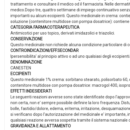
trattamento e consultare il medico od il farmacista. Nelle dermatiti
medico.Dopo tre, quattro settimane di impiego continuativo senza r
importanti su alcuni eccipienti. Questo medicinale in crema: cont
soluzione (contenitore multidose con pompa dosatrice): contiene p
CATEGORIA FARMACOTERAPEUTICA
Antimicotici per uso topico, derivati imidazolici e triazolici.
CONSERVAZIONE
Questo medicinale non richiede alcuna condizione particolare di 
CONTROINDICAZIONI/EFF.SECONDAR
Ipersensibilita' al principio attivo o ad uno qualsiasi degli eccipienti
DENOMINAZIONE
CANESTEN
ECCIPIENTI
Questo medicinale 1% crema: sorbitano stearato, polisorbato 60, ce
contenitore multidose con pompa dosatrice: macrogol 400, isoprop
EFFETTI INDESIDERATI
Le seguenti reazioni avverse sono state identificate dopo l'appr
non certa, non e' sempre possibile definire la loro frequenza. Dist
bolle, fastidio/dolore, edema, eritema, irritazione, desquamazion
si verificano dopo l'autorizzazione del medicinale e' importante, i
qualsiasi reazione avversa sospetta tramite il sistema nazionale 
GRAVIDANZA E ALLATTAMENTO