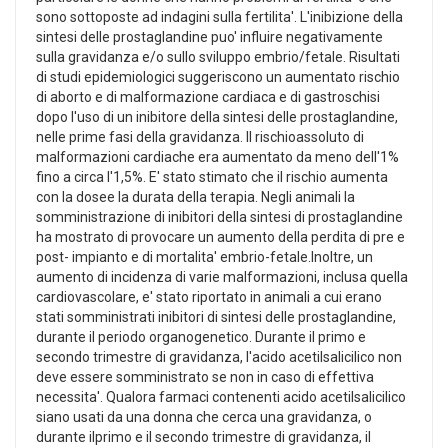
sono sottoposte ad indagini sulla fertilita'. L'inibizione della
sintesi delle prostaglandine puo' influire negativamente
sulla gravidanza e/o sullo sviluppo embrio/fetale. Risultati
di studi epidemiologici suggeriscono un aumentato rischio
di aborto e di malformazione cardiaca e di gastroschisi
dopo l'uso di un inibitore della sintesi delle prostaglandine,
nelle prime fasi della gravidanza. Il rischioassoluto di
malformazioni cardiache era aumentato da meno dell'1%
fino a circa l'1,5%. E' stato stimato che il rischio aumenta
con la dosee la durata della terapia. Negli animali la
somministrazione di inibitori della sintesi di prostaglandine
ha mostrato di provocare un aumento della perdita di pre e
post- impianto e di mortalita' embrio-fetale.Inoltre, un
aumento di incidenza di varie malformazioni, inclusa quella
cardiovascolare, e' stato riportato in animali a cui erano
stati somministrati inibitori di sintesi delle prostaglandine,
durante il periodo organogenetico. Durante il primo e
secondo trimestre di gravidanza, l'acido acetilsalicilico non
deve essere somministrato se non in caso di effettiva
necessita'. Qualora farmaci contenenti acido acetilsalicilico
siano usati da una donna che cerca una gravidanza, o
durante ilprimo e il secondo trimestre di gravidanza, il