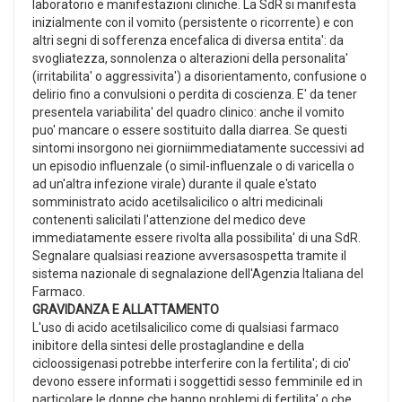
laboratorio e manifestazioni cliniche. La SdR si manifesta
inizialmente con il vomito (persistente o ricorrente) e con
altri segni di sofferenza encefalica di diversa entita': da
svogliatezza, sonnolenza o alterazioni della personalita'
(irritabilita' o aggressivita') a disorientamento, confusione o
delirio fino a convulsioni o perdita di coscienza. E' da tener
presentela variabilita' del quadro clinico: anche il vomito
puo' mancare o essere sostituito dalla diarrea. Se questi
sintomi insorgono nei giorniimmediatamente successivi ad
un episodio influenzale (o simil-influenzale o di varicella o
ad un'altra infezione virale) durante il quale e'stato
somministrato acido acetilsalicilico o altri medicinali
contenenti salicilati l'attenzione del medico deve
immediatamente essere rivolta alla possibilita' di una SdR.
Segnalare qualsiasi reazione avversasospetta tramite il
sistema nazionale di segnalazione dell'Agenzia Italiana del
Farmaco.
GRAVIDANZA E ALLATTAMENTO
L'uso di acido acetilsalicilico come di qualsiasi farmaco
inibitore della sintesi delle prostaglandine e della
cicloossigenasi potrebbe interferire con la fertilita'; di cio'
devono essere informati i soggettidi sesso femminile ed in
particolare le donne che hanno problemi di fertilita' o che