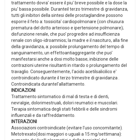
trattamento dovra' essere il piu' breve possibile e la dose la
piu' bassa possibile. Duranteil terzo trimestre di gravidanza,
tutti gli inibitori della sintesi delle prostaglandine possono
esporre il feto a: tossicita' cardiopolmonare (con chiusura
prematura del dotto arterioso e ipertensione polmonare);
disfunzione renale, che puo' progredire ad insufficienza
renale con oligo-idroamnios; la madre e il nascituro, alla fine
della gravidanza, a: possibile prolungamento del tempo di
sanguinamento, un effettoantiaggregante che puo'
manifestarsi anche a dosi molto basse; inibizione delle
contrazioni uterine risultanti in ritardo o prolungamento del
travaglio. Conseguentemente, l'acido acetilsalicilico e'
controindicato durante il terzo trimestre di gravidanza .
Controindicata durantel'allattamento.
INDICAZIONI
Trattamento sintomatico di mal di testa e di denti,
nevralgie, dolorimestruali, dolori reumatici e muscolari.
Terapia sintomatica degli stati febbrili e delle sindromi
influenzali e da raffreddamento.
INTERAZIONI
Associazioni controindicate (evitare l'uso concomitante).
Metotrexato(dosi maggiori o uguali a 15 mg/settimana):