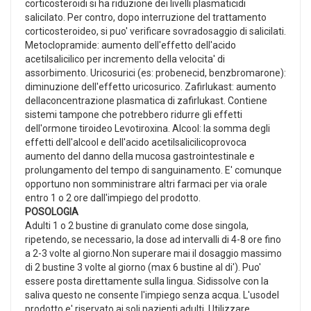
corticosteroidi si ha riduzione dei livelli plasmaticidi
salicilato. Per contro, dopo interruzione del trattamento
corticosteroideo, si puo' verificare sovradosaggio di salicilati.
Metoclopramide: aumento dell'effetto dell'acido
acetilsalicilico per incremento della velocita' di
assorbimento. Uricosurici (es: probenecid, benzbromarone):
diminuzione dell'effetto uricosurico. Zafirlukast: aumento
dellaconcentrazione plasmatica di zafirlukast. Contiene
sistemi tampone che potrebbero ridurre gli effetti
dell'ormone tiroideo Levotiroxina. Alcool: la somma degli
effetti dell'alcool e dell'acido acetilsalicilicoprovoca
aumento del danno della mucosa gastrointestinale e
prolungamento del tempo di sanguinamento. E' comunque
opportuno non somministrare altri farmaci per via orale
entro 1 o 2 ore dall'impiego del prodotto.
POSOLOGIA
Adulti 1 o 2 bustine di granulato come dose singola,
ripetendo, se necessario, la dose ad intervalli di 4-8 ore fino
a 2-3 volte al giorno.Non superare mai il dosaggio massimo
di 2 bustine 3 volte al giorno (max 6 bustine al di'). Puo'
essere posta direttamente sulla lingua. Sidissolve con la
saliva questo ne consente l'impiego senza acqua. L'usodel
prodotto e' riservato ai soli pazienti adulti. Utilizzare