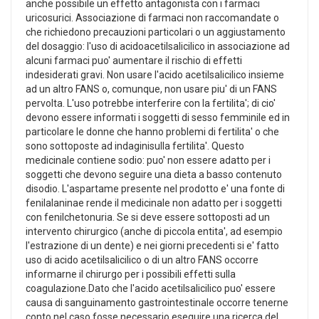
anche possibile un effetto antagonista con i farmaci
uricosurici. Associazione di farmaci non raccomandate o
che richiedono precauzioni particolari o un aggiustamento
del dosaggio: l'uso di acidoacetilsalicilico in associazione ad
alcuni farmaci puo' aumentare il rischio di effetti
indesiderati gravi. Non usare l'acido acetilsalicilico insieme
ad un altro FANS o, comunque, non usare piu' di un FANS
pervolta. L'uso potrebbe interferire con la fertilita'; di cio'
devono essere informati i soggetti di sesso femminile ed in
particolare le donne che hanno problemi di fertilita' o che
sono sottoposte ad indaginisulla fertilita'. Questo
medicinale contiene sodio: puo' non essere adatto per i
soggetti che devono seguire una dieta a basso contenuto
disodio. L'aspartame presente nel prodotto e' una fonte di
fenilalaninae rende il medicinale non adatto per i soggetti
con fenilchetonuria. Se si deve essere sottoposti ad un
intervento chirurgico (anche di piccola entita', ad esempio
l'estrazione di un dente) e nei giorni precedenti si e' fatto
uso di acido acetilsalicilico o di un altro FANS occorre
informarne il chirurgo per i possibili effetti sulla
coagulazione.Dato che l'acido acetilsalicilico puo' essere
causa di sanguinamento gastrointestinale occorre tenerne
conto nel caso fosse necessario eseguire una ricerca del