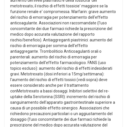
aumento dei livelli plasmatici e della tossicita' del
metotrexato; il rischio di effetti tossicie' maggiore se la
funzione renale e' compromessa. Warfarin: grave aumento
del rischio di emorragia per potenziamento dell'effetto
anticoagulante. Associazioni non raccomandate (l'uso
concomitante dei due farmaci richiede la prescrizione del
medico dopo accurata valutazione del rapporto
rischio/beneficio). Antiaggreganti piastrinici: aumento del
rischio di emorragia per somma dell'effetto
antiaggregante. Tromboliticio Anticoagulanti orali o
parenterali: aumento del rischio di emorragia per
potenziamento dell'effetto farmacologico. FANS (uso
topico escluso): aumento del rischio di effetti indesiderati
gravi. Metotrexato (dosi inferiori a 15mg/settimana):
l'aumento del rischio di effetti tossici (vedi sopra) deve
essere considerato anche per il trattamento
conMetotrexato a bassi dosaggi. Inibitori selettivi del re-
uptake della Serotonina (SSRI): incremento del rischio di
sanguinamento dell'apparato gastrointestinale superiore a
causa di un possibile effetto sinergico. Associazioni che
richiedono precauzioni particolari o un aggiustamento del
dosaggio (l'uso concomitante dei due farmaci richiede la
prescrizione del medico dopo accurata valutazione del