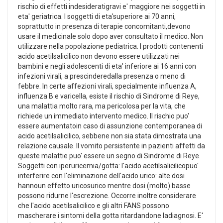
rischio di effetti indesideratigravi e' maggiore nei soggetti in
eta' geriatrica. I soggetti di eta'superiore ai 70 anni,
soprattutto in presenza di terapie concomitanti,devono
usare il medicinale solo dopo aver consultato il medico. Non
utilizzare nella popolazione pediatrica. I prodotti contenenti
acido acetilsalicilico non devono essere utilizzati nei
bambini e negli adolescenti di eta' inferiore ai 16 anni con
infezioni virali, a prescinderedalla presenza o meno di
febbre. In certe affezioni virali, specialmente influenza A,
influenza B e varicella, esiste il rischio di Sindrome di Reye,
una malattia molto rara, ma pericolosa per la vita, che
richiede un immediato intervento medico. Il rischio puo'
essere aumentatoin caso di assunzione contemporanea di
acido acetilsalicilico, sebbene non sia stata dimostrata una
relazione causale. Il vomito persistente in pazienti affetti da
queste malattie puo' essere un segno di Sindrome di Reye.
Soggetti con iperuricemia/gotta: l'acido acetilsalicilicopuo'
interferire con l'eliminazione dell'acido urico: alte dosi
hannoun effetto uricosurico mentre dosi (molto) basse
possono ridurne l'escrezione. Occorre inoltre considerare
che l'acido acetilsalicilico e gli altri FANS possono
mascherare i sintomi della gotta ritardandone ladiagnosi. E'