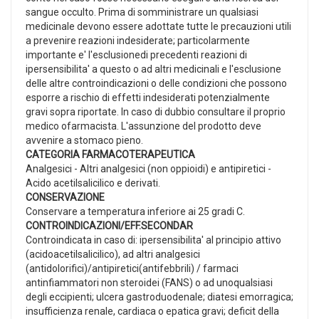
sangue occulto. Prima di somministrare un qualsiasi
medicinale devono essere adottate tutte le precauzioni utili
a prevenire reazioni indesiderate; particolarmente
importante e' l'esclusionedi precedenti reazioni di
ipersensibilita' a questo o ad altri medicinali e l'esclusione
delle altre controindicazioni o delle condizioni che possono
esporre a rischio di effetti indesiderati potenzialmente
gravi sopra riportate. In caso di dubbio consultare il proprio
medico ofarmacista. L'assunzione del prodotto deve
avvenire a stomaco pieno.
CATEGORIA FARMACOTERAPEUTICA
Analgesici - Altri analgesici (non oppioidi) e antipiretici -
Acido acetilsalicilico e derivati.
CONSERVAZIONE
Conservare a temperatura inferiore ai 25 gradi C.
CONTROINDICAZIONI/EFF.SECONDAR
Controindicata in caso di: ipersensibilita' al principio attivo
(acidoacetilsalicilico), ad altri analgesici
(antidolorifici)/antipiretici(antifebbrili) / farmaci
antinfiammatori non steroidei (FANS) o ad unoqualsiasi
degli eccipienti; ulcera gastroduodenale; diatesi emorragica;
insufficienza renale, cardiaca o epatica gravi; deficit della