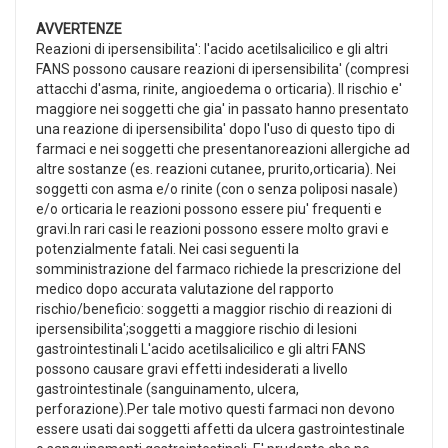
AVVERTENZE
Reazioni di ipersensibilita': l'acido acetilsalicilico e gli altri
FANS possono causare reazioni di ipersensibilita' (compresi
attacchi d'asma, rinite, angioedema o orticaria). Il rischio e'
maggiore nei soggetti che gia' in passato hanno presentato
una reazione di ipersensibilita' dopo l'uso di questo tipo di
farmaci e nei soggetti che presentanoreazioni allergiche ad
altre sostanze (es. reazioni cutanee, prurito,orticaria). Nei
soggetti con asma e/o rinite (con o senza poliposi nasale)
e/o orticaria le reazioni possono essere piu' frequenti e
gravi.In rari casi le reazioni possono essere molto gravi e
potenzialmente fatali. Nei casi seguenti la
somministrazione del farmaco richiede la prescrizione del
medico dopo accurata valutazione del rapporto
rischio/beneficio: soggetti a maggior rischio di reazioni di
ipersensibilita';soggetti a maggiore rischio di lesioni
gastrointestinali L'acido acetilsalicilico e gli altri FANS
possono causare gravi effetti indesiderati a livello
gastrointestinale (sanguinamento, ulcera,
perforazione).Per tale motivo questi farmaci non devono
essere usati dai soggetti affetti da ulcera gastrointestinale