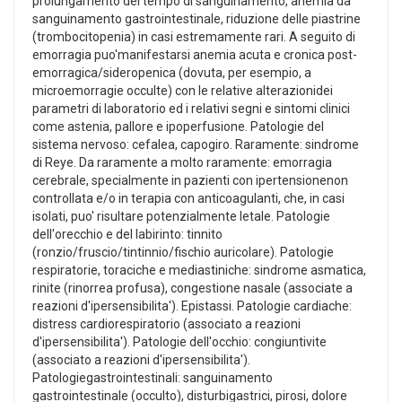
prolungamento del tempo di sanguinamento, anemia da
sanguinamento gastrointestinale, riduzione delle piastrine
(trombocitopenia) in casi estremamente rari. A seguito di
emorragia puo'manifestarsi anemia acuta e cronica post-
emorragica/sideropenica (dovuta, per esempio, a
microemorragie occulte) con le relative alterazionidei
parametri di laboratorio ed i relativi segni e sintomi clinici
come astenia, pallore e ipoperfusione. Patologie del
sistema nervoso: cefalea, capogiro. Raramente: sindrome
di Reye. Da raramente a molto raramente: emorragia
cerebrale, specialmente in pazienti con ipertensionenon
controllata e/o in terapia con anticoagulanti, che, in casi
isolati, puo' risultare potenzialmente letale. Patologie
dell'orecchio e del labirinto: tinnito
(ronzio/fruscio/tintinnio/fischio auricolare). Patologie
respiratorie, toraciche e mediastiniche: sindrome asmatica,
rinite (rinorrea profusa), congestione nasale (associate a
reazioni d'ipersensibilita'). Epistassi. Patologie cardiache:
distress cardiorespiratorio (associato a reazioni
d'ipersensibilita'). Patologie dell'occhio: congiuntivite
(associato a reazioni d'ipersensibilita').
Patologiegastrointestinali: sanguinamento
gastrointestinale (occulto), disturbigastrici, pirosi, dolore