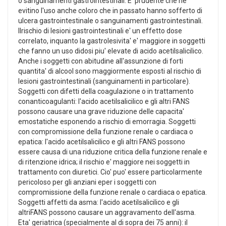
o sanguinamenti gastrointestinali. E' prudente che ne
evitino l'uso anche coloro che in passato hanno sofferto di
ulcera gastrointestinale o sanguinamenti gastrointestinali.
Ilrischio di lesioni gastrointestinali e' un effetto dose
correlato, inquanto la gastrolesivita' e' maggiore in soggetti
che fanno un uso didosi piu' elevate di acido acetilsalicilico.
Anche i soggetti con abitudine all'assunzione di forti
quantita' di alcool sono maggiormente esposti al rischio di
lesioni gastrointestinali (sanguinamenti in particolare).
Soggetti con difetti della coagulazione o in trattamento
conanticoagulanti: l'acido acetilsalicilico e gli altri FANS
possono causare una grave riduzione delle capacita'
emostatiche esponendo a rischio di emorragia. Soggetti
con compromissione della funzione renale o cardiaca o
epatica: l'acido acetilsalicilico e gli altri FANS possono
essere causa di una riduzione critica della funzione renale e
di ritenzione idrica; il rischio e' maggiore nei soggetti in
trattamento con diuretici. Cio' puo' essere particolarmente
pericoloso per gli anziani eper i soggetti con
compromissione della funzione renale o cardiaca o epatica.
Soggetti affetti da asma: l'acido acetilsalicilico e gli
altriFANS possono causare un aggravamento dell'asma.
Eta' geriatrica (specialmente al di sopra dei 75 anni): il