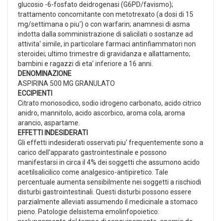
glucosio -6-fosfato deidrogenasi (G6PD/favismo);
trattamento concomitante con metotrexato (a dosi di 15
mg/settimana o piu') o con warfarin; anamnesi di asma
indotta dalla somministrazione di salicilati o sostanze ad
attivita' simile, in particolare farmaci antinfiammatori non
steroidei; ultimo trimestre di gravidanza e allattamento;
bambini e ragazzi di eta' inferiore a 16 anni.
DENOMINAZIONE
ASPIRINA 500 MG GRANULATO
ECCIPIENTI
Citrato monosodico, sodio idrogeno carbonato, acido citrico
anidro, mannitolo, acido ascorbico, aroma cola, aroma
arancio, aspartame.
EFFETTI INDESIDERATI
Gli effetti indesiderati osservati piu' frequentemente sono a
carico dell'apparato gastrointestinale e possono
manifestarsi in circa il 4% dei soggetti che assumono acido
acetilsalicilico come analgesico-antipiretico. Tale
percentuale aumenta sensibilmente nei soggetti a rischiodi
disturbi gastrointestinali. Questi disturbi possono essere
parzialmente alleviati assumendo il medicinale a stomaco
pieno. Patologie delsistema emolinfopoietico: