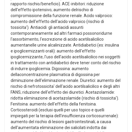
rapporto rischio/beneficio). ACE-inibitori: riduzione
dell'effetto ipotensivo; aumento delrischio di
compromissione della funzione renale. Acido valproico:
aumento dell'effetto dell'acido valproico (rischio di
tossicita'). Antiacidi: gli antiacidi assunti
contemporaneamente ad altri farmaci possonoridurne
l'assorbimento; l'escrezione di acido acetilsalicilico
aumentanelle urine alcalinizzate. Antidiabetici (es: insulina
e ipoglicemizzanti orali): aumento dell'effetto
ipoglicemizzante; l'uso dell'acido acetilsalicilico nei soggetti
in trattamento con antidiabetici deve tener conto del rischio
di indurre ipoglicemia. Digossina: aumento
dellaconcentrazione plasmatica di digossina per
diminuzione dell'eliminazione renale. Diuretici: aumento del
rischio di nefrotossicita' dell'acido acetilsalicilico e degli altri
FANS; riduzione dell'effetto dei diuretici. Acetazolamide:
ridotta eliminazione di acetazolamide (rischio di tossicita').
Fenitoina: aumento dell'effetto della fenitoina.
Corticosteroidi (esclusi quelli per uso topico e quelli
impiegati per la terapia dell'insufficienza corticosurrenale):
aumento del rischio di lesioni gastrointestinali; a causa
dell'aumentata eliminazione dei salicilati indotta dai