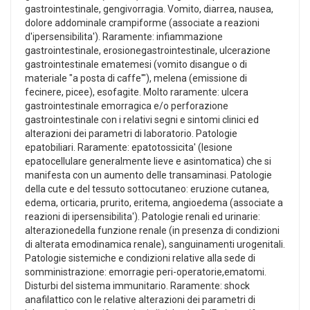
gastrointestinale, gengivorragia. Vomito, diarrea, nausea,
dolore addominale crampiforme (associate a reazioni
d'ipersensibilita'). Raramente: infiammazione
gastrointestinale, erosionegastrointestinale, ulcerazione
gastrointestinale ematemesi (vomito disangue o di
materiale "a posta di caffe'"), melena (emissione di
fecinere, picee), esofagite. Molto raramente: ulcera
gastrointestinale emorragica e/o perforazione
gastrointestinale con i relativi segni e sintomi clinici ed
alterazioni dei parametri di laboratorio. Patologie
epatobiliari. Raramente: epatotossicita' (lesione
epatocellulare generalmente lieve e asintomatica) che si
manifesta con un aumento delle transaminasi. Patologie
della cute e del tessuto sottocutaneo: eruzione cutanea,
edema, orticaria, prurito, eritema, angioedema (associate a
reazioni di ipersensibilita'). Patologie renali ed urinarie:
alterazionedella funzione renale (in presenza di condizioni
di alterata emodinamica renale), sanguinamenti urogenitali.
Patologie sistemiche e condizioni relative alla sede di
somministrazione: emorragie peri-operatorie,ematomi.
Disturbi del sistema immunitario. Raramente: shock
anafilattico con le relative alterazioni dei parametri di