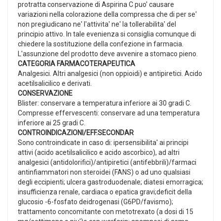
protratta conservazione di Aspirina C puo' causare
variazioni nella colorazione della compressa che di per se'
non pregiudicano ne' l'attivita' ne' la tollerabilita' del
principio attivo. In tale evenienza si consiglia comunque di
chiedere la sostituzione della confezione in farmacia.
L'assunzione del prodotto deve avvenire a stomaco pieno.
CATEGORIA FARMACOTERAPEUTICA
Analgesici. Altri analgesici (non oppioidi) e antipiretici. Acido
acetilsalicilico e derivati.
CONSERVAZIONE
Blister: conservare a temperatura inferiore ai 30 gradi C.
Compresse effervescenti: conservare ad una temperatura
inferiore ai 25 gradi C.
CONTROINDICAZIONI/EFF.SECONDAR
Sono controindicate in caso di: ipersensibilita' ai principi
attivi (acido acetilsalicilico e acido ascorbico), ad altri
analgesici (antidolorifici)/antipiretici (antifebbrili)/farmaci
antinfiammatori non steroidei (FANS) o ad uno qualsiasi
degli eccipienti; ulcera gastroduodenale; diatesi emorragica;
insufficienza renale, cardiaca o epatica gravi;deficit della
glucosio -6-fosfato deidrogenasi (G6PD/favismo);
trattamento concomitante con metotrexato (a dosi di 15