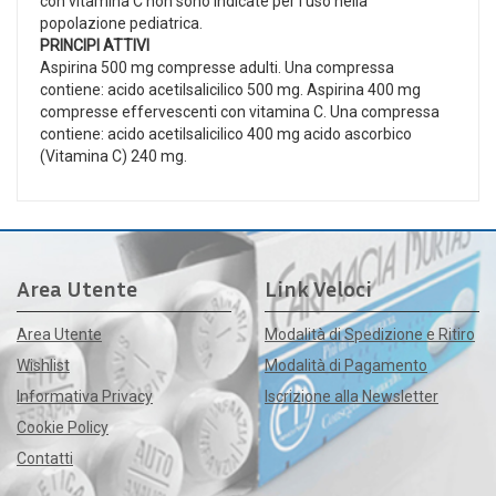
con vitamina C non sono indicate per l'uso nella
popolazione pediatrica.
PRINCIPI ATTIVI
Aspirina 500 mg compresse adulti. Una compressa
contiene: acido acetilsalicilico 500 mg. Aspirina 400 mg
compresse effervescenti con vitamina C. Una compressa
contiene: acido acetilsalicilico 400 mg acido ascorbico
(Vitamina C) 240 mg.
Area Utente
Link Veloci
Area Utente
Modalità di Spedizione e Ritiro
Wishlist
Modalità di Pagamento
Informativa Privacy
Iscrizione alla Newsletter
Cookie Policy
Contatti