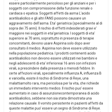
essere particolarmente pericoloso per gli anziani e per i
soggetti con compromissione della funzione renale o
cardiaca o epatica. Soggetti affetti da asma L'acido
acetilsalicilico e gli altri FANS possono causare un
aggravamento dell'asma. Eta' geriatrica (specialmente al di
sopra dei 75 anni). Il rischio di effetti indesiderati gravi e'
maggiore nei soggetti in eta'geriatrica. I soggetti di eta'
superiore ai 70 anni, soprattutto in presenza di terapie
concomitanti, devono usare Aspirina solo dopo aver
consultato il medico. Aspirina non deve essere utilizzato
nella popolazione pediatrica. I prodotti contenenti acido
acetilsalicilico non devono essere utilizzati nei bambini e
negli adolescenti di eta' inferioreai 16 anni con infezioni
virali, a prescindere dalla presenza o menodi febbre. In
certe affezioni virali, specialmente influenza A, influenza B
e varicella, esiste il rischio di Sindrome di Reye, una
malattiamolto rara, ma pericolosa per la vita, che richiede
un immediato intervento medico. Il rischio puo' essere
aumentato in caso di assunzionecontemporanea di acido
acetilsalicilico, sebbene non sia stata dimostrata una
relazione causale. Il vomito persistente in pazienti affetti da
queste malattie puo' essere un segno di Sindrome di Reye.