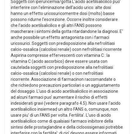
Soggetti con iperuricemia/gotta L'acido acetilsalicilico puo'
interferire con l'eliminazione dell'acido urico: alte dosi
hanno un effetto uricosuricomentre dosi (molto) basse
possono ridurne l'escrezione. Occorre inoltre considerare
che l'acido acetilsalicilico e gli altri FANS possono
mascherare i sintomi della gotta ritardandone la diagnosi. E'
anche possibile un effetto antagonista con i farmaci
uricosurici. Soggetti con predisposizione alla nefrolitiasi
calcio-ossalica (calcolosi renale) ocon nefrolitiasi ricorrente
Aspirina compresse effervescenti con vitamina C : la
vitamina C (acido ascorbico) deve essere usata con
cautelada soggetti con predisposizione alla nefrolitiasi
calcio-ossalica (calcolosi renale) o con nefrolitiasi
ricorrente. Associazione di farmacinon raccomandate o
che richiedono precauzioni particolari o un aggiustamento
del dosaggio. L'uso di acido acetilsalicilico in associazione
ad alcuni farmaci puo' aumentare il rischio di effetti
indesiderati gravi (vedere paragrafo 4.5). Non usare l'acido
acetilsalicilico insiemead un altro FANS o, comunque, non
usare piu' di un FANS per volta. Fertilita'. L'uso di acido
acetilsalicilico come di qualsiasi farmaco inibitore della
sintesi delle prostaglandine e della cicloossigenasi potrebbe
interferire con la fertilita'; di cio' devono essere informati