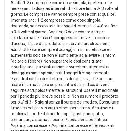
Adulti: 1-2 compresse come dose singola, ripetendo, se
necessario, ladose ad intervalli di 4-8 ore fino a 2- 3 volte al
giorno. Le compresse vanno sempre prese con acqua, te',
limonata, etc.; 1-2 compresse come dose singola,
ripetendo, se necessario, la dose ad intervalli di 4-8ore fino
a 3-4 volte al giorno. Aspirina C deve essere sempre
scioltaprima dell'uso (1 compressa in mezzo bicchiere
d'acqua). L'uso del prodotto e' riservato ai soli pazienti
adulti. Utilizzare sempre il dosaggio minimo efficace ed
aumentarlo solo se non e' sufficiente ad alleviare i sintomi
(dolore e febbre). Non superare le dosi consigliate:
inparticolare i pazienti anziani dovrebbero attenersi ai
dosaggi minimisopraindicati. I soggetti maggiormente
esposti al rischio di effettiindesiderati gravi, che possono
usare il farmaco solo se prescritto dal medico, devono
seguirne scrupolosamente le istruzioni. Usare il medicinale
per il periodo piu' breve possibile. Non assumere il prodotto
per piu' di 3 - 5 giorni senza il parere del medico. Consultare
il medico nel caso in cui i sintomi persistano. Assumere il
medicinale preferibilmente dopo i pasti principali o,
comunque, a stomaco pieno. Popolazione pediatrica.
Aspirina compresse e Aspirina compresse effervescenti