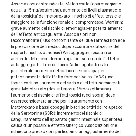
Associazioni controindicate. Metotrexato (dosi maggiori o
uguali a 15mg/settimana): aumento dei livelli plasmatici e
della tossicita' del metotrexato; il rischio di effetti tossici e'
maggiore se la funzione renale e' compromessa. Warfarin:
grave aumento del rischio di emorragiaper potenziamento
dell'effetto anticoagulante. Associazioni non
raccomandate (l'uso concomitante dei due farmaci richiede
la prescrizione del medico dopo accurata valutazione del
rapporto rischio/beneficio) Antiaggreganti piastrinici:
aumento del rischio di emorragia per somma dell'effetto
antiaggregante. Trombolitici o Anticoagulanti orali o
parenterali : aumento del rischio di emorragia per
potenziamento dell'effetto farmacologico. FANS (uso
topico escluso): aumento del rischio di effetti indesiderati
gravi. Metotrexato (dosi inferiori a 15mg/settimana):
l'aumento del rischio di effetti tossici (vedi sopra) deve
essereconsiderato anche per il trattamento con
Metotrexato a bassi dosaggi.Inibitori selettivi del re-uptake
della Serotonina (SSRI): incrementodel rischio di
sanguinamento dell'apparato gastrointestinale superiorea
causa di un possibile effetto sinergico. Associazioni che
richiedono precauzioni particolari o un aggiustamento del