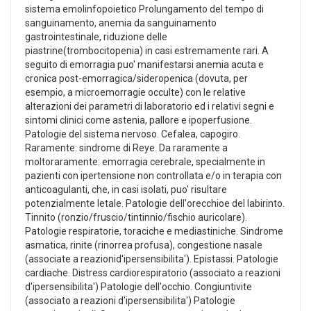
sistema emolinfopoietico Prolungamento del tempo di
sanguinamento, anemia da sanguinamento
gastrointestinale, riduzione delle
piastrine(trombocitopenia) in casi estremamente rari. A
seguito di emorragia puo' manifestarsi anemia acuta e
cronica post-emorragica/sideropenica (dovuta, per
esempio, a microemorragie occulte) con le relative
alterazioni dei parametri di laboratorio ed i relativi segni e
sintomi clinici come astenia, pallore e ipoperfusione.
Patologie del sistema nervoso. Cefalea, capogiro.
Raramente: sindrome di Reye. Da raramente a
moltoraramente: emorragia cerebrale, specialmente in
pazienti con ipertensione non controllata e/o in terapia con
anticoagulanti, che, in casi isolati, puo' risultare
potenzialmente letale. Patologie dell'orecchioe del labirinto.
Tinnito (ronzio/fruscio/tintinnio/fischio auricolare).
Patologie respiratorie, toraciche e mediastiniche. Sindrome
asmatica, rinite (rinorrea profusa), congestione nasale
(associate a reazionid'ipersensibilita'). Epistassi. Patologie
cardiache. Distress cardiorespiratorio (associato a reazioni
d'ipersensibilita') Patologie dell'occhio. Congiuntivite
(associato a reazioni d'ipersensibilita') Patologie