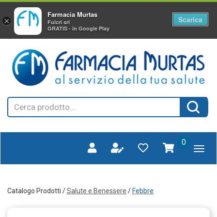
Farmacia Murtas
Scarica
×
Fulcri srl
GRATIS - in Google Play
Passa
FARMAGORA'
al
SCANO
contenuto
principale
Cerca
Cerca 
Prodotto
prodotti
0
inseriti
Catalogo Prodotti /
Salute e Benessere
/
Febbre