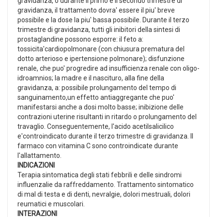
gravidanza, o durante il primo e il secondo trimestre di
gravidanza, il trattamento dovra' essere il piu' breve
possibile e la dose la piu' bassa possibile. Durante il terzo
trimestre di gravidanza, tutti gli inibitori della sintesi di
prostaglandine possono esporre: il feto a:
tossicita'cardiopolmonare (con chiusura prematura del
dotto arterioso e ipertensione polmonare); disfunzione
renale, che puo' progredire ad insufficienza renale con oligo-
idroamnios; la madre e il nascituro, alla fine della
gravidanza, a: possibile prolungamento del tempo di
sanguinamento,un effetto antiaggregante che puo'
manifestarsi anche a dosi molto basse; inibizione delle
contrazioni uterine risultanti in ritardo o prolungamento del
travaglio. Conseguentemente, l'acido acetilsalicilico
e'controindicato durante il terzo trimestre di gravidanza. Il
farmaco con vitamina C sono controindicate durante
l'allattamento.
INDICAZIONI
Terapia sintomatica degli stati febbrili e delle sindromi
influenzalie da raffreddamento. Trattamento sintomatico
di mal di testa e di denti, nevralgie, dolori mestruali, dolori
reumatici e muscolari.
INTERAZIONI