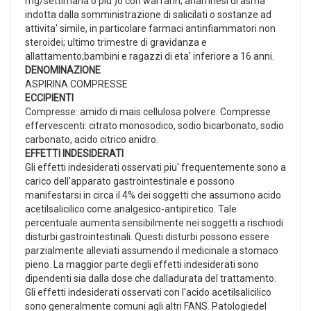
mg/settimana o piu')o con warfarin; anamnesi di asma
indotta dalla somministrazione di salicilati o sostanze ad
attivita' simile, in particolare farmaci antinfiammatori non
steroidei; ultimo trimestre di gravidanza e
allattamento;bambini e ragazzi di eta' inferiore a 16 anni.
DENOMINAZIONE
ASPIRINA COMPRESSE
ECCIPIENTI
Compresse: amido di mais cellulosa polvere. Compresse
effervescenti: citrato monosodico, sodio bicarbonato, sodio
carbonato, acido citrico anidro.
EFFETTI INDESIDERATI
Gli effetti indesiderati osservati piu' frequentemente sono a
carico dell'apparato gastrointestinale e possono
manifestarsi in circa il 4% dei soggetti che assumono acido
acetilsalicilico come analgesico-antipiretico. Tale
percentuale aumenta sensibilmente nei soggetti a rischiodi
disturbi gastrointestinali. Questi disturbi possono essere
parzialmente alleviati assumendo il medicinale a stomaco
pieno. La maggior parte degli effetti indesiderati sono
dipendenti sia dalla dose che dalladurata del trattamento.
Gli effetti indesiderati osservati con l'acido acetilsalicilico
sono generalmente comuni agli altri FANS. Patologiedel