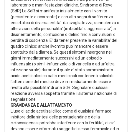
laboratorio e manifestazioni cliniche. Sindrome di Reye
(SdR) La SdR si manifesta inizialmente con il vomito
(persistente o ricorrente) e con altri segni di sofferenza
encefalica di diversa entita': da svogliatezza, sonnolenza o
alterazioni della personalita' (irritabilita' o aggressivita') a
disorientamento, confusione o delirio fino a convulsioni o
perdita di coscienza. E' da tener presente la variabilita' del
quadro clinico: anche ilvomito puo' mancare o essere
sostituito dalla diarrea. Se questi sintomi insorgono nei
giorni immediatamente successivi ad un episodio
influenzale (o simil-influenzale o di varicella o ad un'altra
infezione virale) durante il quale e' stato somministrato
acido acetilsalicilico oaltri medicinali contenenti salicilati
l'attenzione del medico deve immediatamente essere
rivolta alla possibilita' di una SdR. Segnalare qualsiasi
reazione avversa sospetta tramite il sistema nazionale di
segnalazione.
GRAVIDANZA E ALLATTAMENTO
L'uso di acido acetilsalicilico come di qualsiasi farmaco
inibitore della sintesi delle prostaglandine e della
cicloossigenasi potrebbe interferire con la fertilita'; di cio'
devono essere informati i soggettidi sesso femminile ed in