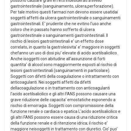
possono causare gravi effetti indesiderati a livello
gastrointestinale (sanguinamento, ulcera,perforazione).
Per tale motivo questi farmaci non devono essere usatidai
soggetti affetti da ulcera gastrointestinale o sanguinamenti
gastrointestinali. E' prudente che ne evitino l'uso anche
coloro che in passato hanno sofferto di ulcera
gastrointestinale o sanguinamenti gastrointestinali. Il
rischio di lesioni gastrointestinali e' un effetto dose
correlato, in quanto la gastrolesivita' e' maggiore in soggetti
chefanno un uso di dosi piu' elevate di acido acetilsalicilico.
Anche isoggetti con abitudine all'assunzione di forti
quantita' di alcool sono maggiormente esposti al rischio di
lesioni gastrointestinali (sanguinamenti in particolare).
Soggetti con difetti della coagulazione o intrattamento con
anticoagulanti. Nei soggetti affetti da difetti
dellacoagulazione o in trattamento con anticoagulanti
l'acido acetilsalicilico e gli altri FANS possono causare una
grave riduzione delle capacita' emostatiche esponendo a
rischio di emorragia. Soggetti con compromissione della
funzione renale o cardiaca o epatica L'acido acetilsalicilico e
gli altri FANS possono essere causa di una riduzione critica
della funzione renale e di ritenzione idrica; il rischio e'
maggiore neisoggetti in trattamento con diuretici. Cio' puo'