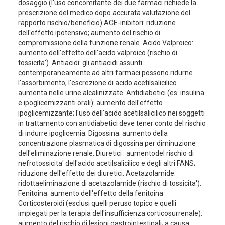
dosaggio (l'uso concomitante dei due farmaci richiede la
prescrizione del medico dopo accurata valutazione del
rapporto rischio/beneficio) ACE-inibitori: riduzione
dell'effetto ipotensivo; aumento del rischio di
compromissione della funzione renale. Acido Valproico:
aumento dell'effetto dell'acido valproico (rischio di
tossicita'). Antiacidi: gli antiacidi assunti
contemporaneamente ad altri farmaci possono ridurne
l'assorbimento; l'escrezione di acido acetilsalicilico
aumenta nelle urine alcalinizzate. Antidiabetici (es: insulina
e ipoglicemizzanti orali): aumento dell'effetto
ipoglicemizzante; l'uso dell'acido acetilsalicilico nei soggetti
in trattamento con antidiabetici deve tener conto del rischio
di indurre ipoglicemia. Digossina: aumento della
concentrazione plasmatica di digossina per diminuzione
dell'eliminazione renale. Diuretici : aumentodel rischio di
nefrotossicita' dell'acido acetilsalicilico e degli altri FANS;
riduzione dell'effetto dei diuretici. Acetazolamide:
ridottaeliminazione di acetazolamide (rischio di tossicita').
Fenitoina: aumento dell'effetto della fenitoina.
Corticosteroidi (esclusi quelli peruso topico e quelli
impiegati per la terapia dell'insufficienza corticosurrenale):
aumento del rischio di lesioni gastrointestinali; a causa