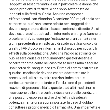
isoggetti di sesso femminile ed in particolare le donne che
hanno problemi di fertilita' o che sono sottoposte ad
indagini sulla fertilita'.Sodio. Aspirina compresse
effervescenti. con Vitamina C contiene 933 mg di sodio per
compressa: puo' non essere adatto per i soggetti che
devono seguire una dieta a basso contenuto di sodio. Se si
deve essere sottoposti ad un intervento chirurgico (anche di
piccola entita', ad esempio l'estrazione di un dente) e nei
giorni precedenti si e' fatto uso di acido acetilsalicilico o di
un altro FANS occorre informarne il chirurgo per i possibili
effetti sulla coagulazione. Dato che l'acido acetilsalicilico
puo' essere causa di sanguinamento gastrointestinale
occorre tenerne conto nel caso fosse necessario eseguire
una ricerca del sangue occulto. Prima di somministrare un
qualsiasi medicinale devono essere adottate tutte le
precauzioni utili a prevenire reazioni indesiderate;
particolarmente importante e' l'esclusione di precedenti
reazioni di ipersensibilita' a questo o ad altri medicinali e
l'esclusione delle altre controindicazioni o delle condizioni
che possono esporrea rischio di effetti indesiderati
potenzialmente gravi sopra riportate. In caso di dubbio
consultare il proprio medico o farmacista. Una imperfetta e