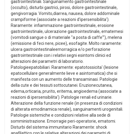
gastrointestinali. Sanguinamento gastrointestinale
(occulto), disturbi gastrici, pirosi, dolore gastrointestinale,
gengivorragia. Vomito,diarrea, nausea, dolore addominale
crampiforme (associate a reazioni d'ipersensibilita').
Raramente: infiammazione gastrointestinale, erosione
gastrointestinale, ulcerazione gastrointestinale, ematemesi
(vomitodi sangue o di materiale "a posta di caffe'"), melena
(emissione di feci nere, picee), esofagite. Molto raramente:
ulcera gastrointestinaleemorragica e/o perforazione
gastrointestinale con i relativi segni esintomi clinici ed
alterazioni dei parametri di laboratorio.
Patologieepatobiliari. Raramente: epatotossicita' (lesione
epatocellulare generalmente lieve e asintomatica) che si
manifesta con un aumento delle transaminasi. Patologie
della cute e dei tessuti sottocutanei. Eruzionecutanea,
edema,orticaria, prurito, eritema, angioedema (associate a
reazioni di ipersensibilita'). Patologie renali ed urinarie.
Alterazione della funzione renale (in presenza di condizioni
di alterata emodinamica renale), sanguinamenti urogenitali.
Patologie sistemiche e condizioni relative alla sede di
somministrazione. Emorragie peri-operatorie, ematomi.
Disturbi del sistema immunitario Raramente: shock
anafilattico con le relative alterazioni dei parametri di