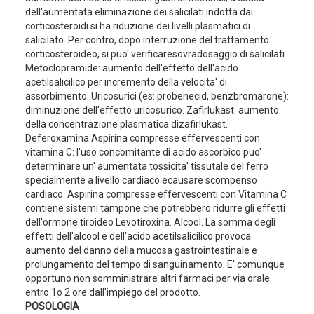
dell'aumentata eliminazione dei salicilati indotta dai
corticosteroidi si ha riduzione dei livelli plasmatici di
salicilato. Per contro, dopo interruzione del trattamento
corticosteroideo, si puo' verificaresovradosaggio di salicilati.
Metoclopramide: aumento dell'effetto dell'acido
acetilsalicilico per incremento della velocita' di
assorbimento. Uricosurici (es: probenecid, benzbromarone):
diminuzione dell'effetto uricosurico. Zafirlukast: aumento
della concentrazione plasmatica dizafirlukast.
Deferoxamina Aspirina compresse effervescenti con
vitamina C: l'uso concomitante di acido ascorbico puo'
determinare un' aumentata tossicita' tissutale del ferro
specialmente a livello cardiaco ecausare scompenso
cardiaco. Aspirina compresse effervescenti con Vitamina C
contiene sistemi tampone che potrebbero ridurre gli effetti
dell'ormone tiroideo Levotiroxina. Alcool. La somma degli
effetti dell'alcool e dell'acido acetilsalicilico provoca
aumento del danno della mucosa gastrointestinale e
prolungamento del tempo di sanguinamento. E' comunque
opportuno non somministrare altri farmaci per via orale
entro 1o 2 ore dall'impiego del prodotto.
POSOLOGIA