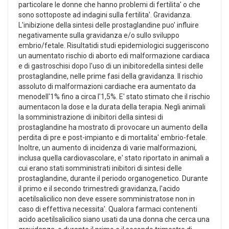
particolare le donne che hanno problemi di fertilita' o che
sono sottoposte ad indagini sulla fertilita'. Gravidanza.
L'inibizione della sintesi delle prostaglandine puo' influire
negativamente sulla gravidanza e/o sullo sviluppo
embrio/fetale. Risultatidi studi epidemiologici suggeriscono
un aumentato rischio di aborto edi malformazione cardiaca
e di gastroschisi dopo l'uso di un inibitoredella sintesi delle
prostaglandine, nelle prime fasi della gravidanza. Il rischio
assoluto di malformazioni cardiache era aumentato da
menodell'1% fino a circa l'1,5%. E' stato stimato che il rischio
aumentacon la dose e la durata della terapia. Negli animali
la somministrazione di inibitori della sintesi di
prostaglandine ha mostrato di provocare un aumento della
perdita di pre e post-impianto e di mortalita' embrio-fetale.
Inoltre, un aumento di incidenza di varie malformazioni,
inclusa quella cardiovascolare, e' stato riportato in animali a
cui erano stati somministrati inibitori di sintesi delle
prostaglandine, durante il periodo organogenetico. Durante
il primo e il secondo trimestredi gravidanza, l'acido
acetilsalicilico non deve essere somministratose non in
caso di effettiva necessita'. Qualora farmaci contenenti
acido acetilsalicilico siano usati da una donna che cerca una