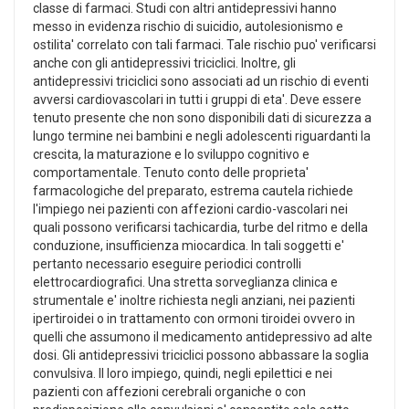
classe di farmaci. Studi con altri antidepressivi hanno
messo in evidenza rischio di suicidio, autolesionismo e
ostilita' correlato con tali farmaci. Tale rischio puo' verificarsi
anche con gli antidepressivi triciclici. Inoltre, gli
antidepressivi triciclici sono associati ad un rischio di eventi
avversi cardiovascolari in tutti i gruppi di eta'. Deve essere
tenuto presente che non sono disponibili dati di sicurezza a
lungo termine nei bambini e negli adolescenti riguardanti la
crescita, la maturazione e lo sviluppo cognitivo e
comportamentale. Tenuto conto delle proprieta'
farmacologiche del preparato, estrema cautela richiede
l'impiego nei pazienti con affezioni cardio-vascolari nei
quali possono verificarsi tachicardia, turbe del ritmo e della
conduzione, insufficienza miocardica. In tali soggetti e'
pertanto necessario eseguire periodici controlli
elettrocardiografici. Una stretta sorveglianza clinica e
strumentale e' inoltre richiesta negli anziani, nei pazienti
ipertiroidei o in trattamento con ormoni tiroidei ovvero in
quelli che assumono il medicamento antidepressivo ad alte
dosi. Gli antidepressivi triciclici possono abbassare la soglia
convulsiva. Il loro impiego, quindi, negli epilettici e nei
pazienti con affezioni cerebrali organiche o con