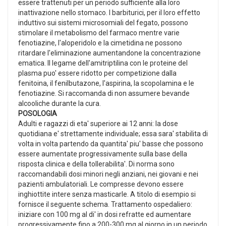
essere trattenuti per un periodo sufficiente alla loro
inattivazione nello stomaco. I barbiturici, per il loro effetto
induttivo sui sistemi microsomiali del fegato, possono
stimolare il metabolismo del farmaco mentre varie
fenotiazine, l'aloperidolo e la cimetidina ne possono
ritardare l'eliminazione aumentandone la concentrazione
ematica. Il legame dell'amitriptilina con le proteine del
plasma puo' essere ridotto per competizione dalla
fenitoina, il fenilbutazone, l'aspirina, la scopolamina e le
fenotiazine. Si raccomanda di non assumere bevande
alcooliche durante la cura.
POSOLOGIA
Adulti e ragazzi di eta' superiore ai 12 anni: la dose
quotidiana e' strettamente individuale; essa sara' stabilita di
volta in volta partendo da quantita' piu' basse che possono
essere aumentate progressivamente sulla base della
risposta clinica e della tollerabilita'. Di norma sono
raccomandabili dosi minori negli anziani, nei giovani e nei
pazienti ambulatoriali. Le compresse devono essere
inghiottite intere senza masticarle. A titolo di esempio si
fornisce il seguente schema. Trattamento ospedaliero:
iniziare con 100 mg al di' in dosi refratte ed aumentare
progressivamente fino a 200-300 mg al giorno in un periodo