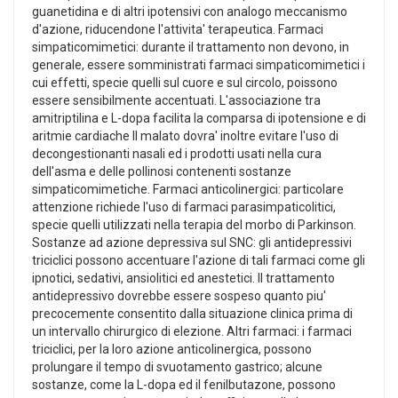
guanetidina e di altri ipotensivi con analogo meccanismo
d'azione, riducendone l'attivita' terapeutica. Farmaci
simpaticomimetici: durante il trattamento non devono, in
generale, essere somministrati farmaci simpaticomimetici i
cui effetti, specie quelli sul cuore e sul circolo, poissono
essere sensibilmente accentuati. L'associazione tra
amitriptilina e L-dopa facilita la comparsa di ipotensione e di
aritmie cardiache Il malato dovra' inoltre evitare l'uso di
decongestionanti nasali ed i prodotti usati nella cura
dell'asma e delle pollinosi contenenti sostanze
simpaticomimetiche. Farmaci anticolinergici: particolare
attenzione richiede l'uso di farmaci parasimpaticolitici,
specie quelli utilizzati nella terapia del morbo di Parkinson.
Sostanze ad azione depressiva sul SNC: gli antidepressivi
triciclici possono accentuare l'azione di tali farmaci come gli
ipnotici, sedativi, ansiolitici ed anestetici. Il trattamento
antidepressivo dovrebbe essere sospeso quanto piu'
precocemente consentito dalla situazione clinica prima di
un intervallo chirurgico di elezione. Altri farmaci: i farmaci
triciclici, per la loro azione anticolinergica, possono
prolungare il tempo di svuotamento gastrico; alcune
sostanze, come la L-dopa ed il fenilbutazone, possono