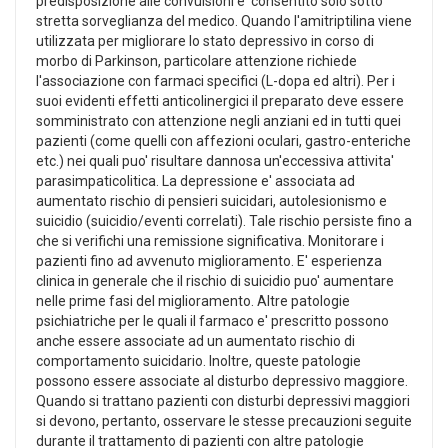
predisposizione alle convulsioni e' consentito solo sotto
stretta sorveglianza del medico. Quando l'amitriptilina viene
utilizzata per migliorare lo stato depressivo in corso di
morbo di Parkinson, particolare attenzione richiede
l'associazione con farmaci specifici (L-dopa ed altri). Per i
suoi evidenti effetti anticolinergici il preparato deve essere
somministrato con attenzione negli anziani ed in tutti quei
pazienti (come quelli con affezioni oculari, gastro-enteriche
etc.) nei quali puo' risultare dannosa un'eccessiva attivita'
parasimpaticolitica. La depressione e' associata ad
aumentato rischio di pensieri suicidari, autolesionismo e
suicidio (suicidio/eventi correlati). Tale rischio persiste fino a
che si verifichi una remissione significativa. Monitorare i
pazienti fino ad avvenuto miglioramento. E' esperienza
clinica in generale che il rischio di suicidio puo' aumentare
nelle prime fasi del miglioramento. Altre patologie
psichiatriche per le quali il farmaco e' prescritto possono
anche essere associate ad un aumentato rischio di
comportamento suicidario. Inoltre, queste patologie
possono essere associate al disturbo depressivo maggiore.
Quando si trattano pazienti con disturbi depressivi maggiori
si devono, pertanto, osservare le stesse precauzioni seguite
durante il trattamento di pazienti con altre patologie