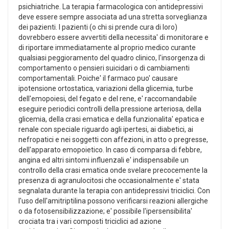
psichiatriche. La terapia farmacologica con antidepressivi
deve essere sempre associata ad una stretta sorveglianza
dei pazienti. I pazienti (o chi si prende cura di loro)
dovrebbero essere avvertiti della necessita' di monitorare e
di riportare immediatamente al proprio medico curante
qualsiasi peggioramento del quadro clinico, l'insorgenza di
comportamento o pensieri suicidari o di cambiamenti
comportamentali. Poiche' il farmaco puo' causare
ipotensione ortostatica, variazioni della glicemia, turbe
dell'emopoiesi, del fegato e del rene, e' raccomandabile
eseguire periodici controlli della pressione arteriosa, della
glicemia, della crasi ematica e della funzionalita' epatica e
renale con speciale riguardo agli ipertesi, ai diabetici, ai
nefropatici e nei soggetti con affezioni, in atto o pregresse,
dell'apparato emopoietico. In caso di comparsa di febbre,
angina ed altri sintomi influenzali e' indispensabile un
controllo della crasi ematica onde svelare precocemente la
presenza di agranulocitosi che occasionalmente e' stata
segnalata durante la terapia con antidepressivi triciclici. Con
l'uso dell'amitriptilina possono verificarsi reazioni allergiche
o da fotosensibilizzazione; e' possibile l'ipersensibilita'
crociata tra i vari composti triciclici ad azione