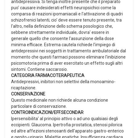
antidepressiva. Si tenga inoltre presente che il preparato
puo' causare indesiderati effetti neuropsichici come la
comparsa di reazioni ipomaniacali e l'attivazione di quadri
schizofrenici latenti; cio' deve essere tenuto presente, tra
l'altro, nella definizione dello schema posologico che,
sebbene strettamente individuale, dovra' essere in
generale quello che consente l'assunzione della dose
minima efficace. Estrema cautela richiede l'impiego di
antidepressivi nei soggetti in trattamento ambulatoriale dal
momento che questi farmaci possono eliminare l'inibizione
psicomotoria prima di aver esercitato un effetto sugli altri
sintomi. Contiene saccarosio.
CATEGORIA FARMACOTERAPEUTICA
Antidepressivi, inibitori non selettivi della monoamino-
ricaptazione.
CONSERVAZIONE
Questo medicinale non richiede alcuna condizione
particolare di conservazione.
CONTROINDICAZIONI/EFF.SECONDAR
Ipersensibilita' al principio attivo o ad uno qualsiasi degli
eccipienti. Glaucoma. Ipertrofia prostatica, stenosi pilorica
ed altre affezioni stenosanti dell'apparato gastro-enterico
e genito-urinario. Malattie epatiche. Insufficienza cardiaca.