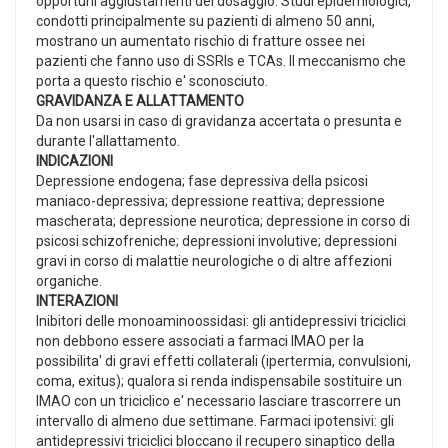
opportuni aggiustamenti del dosaggio. Studi epidemiologici,
condotti principalmente su pazienti di almeno 50 anni,
mostrano un aumentato rischio di fratture ossee nei
pazienti che fanno uso di SSRIs e TCAs. Il meccanismo che
porta a questo rischio e' sconosciuto.
GRAVIDANZA E ALLATTAMENTO
Da non usarsi in caso di gravidanza accertata o presunta e
durante l'allattamento.
INDICAZIONI
Depressione endogena; fase depressiva della psicosi
maniaco-depressiva; depressione reattiva; depressione
mascherata; depressione neurotica; depressione in corso di
psicosi schizofreniche; depressioni involutive; depressioni
gravi in corso di malattie neurologiche o di altre affezioni
organiche.
INTERAZIONI
Inibitori delle monoaminoossidasi: gli antidepressivi triciclici
non debbono essere associati a farmaci IMAO per la
possibilita' di gravi effetti collaterali (ipertermia, convulsioni,
coma, exitus); qualora si renda indispensabile sostituire un
IMAO con un triciclico e' necessario lasciare trascorrere un
intervallo di almeno due settimane. Farmaci ipotensivi: gli
antidepressivi triciclici bloccano il recupero sinaptico della