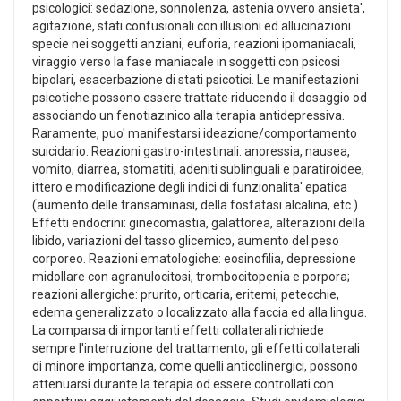
psicologici: sedazione, sonnolenza, astenia ovvero ansieta',
agitazione, stati confusionali con illusioni ed allucinazioni
specie nei soggetti anziani, euforia, reazioni ipomaniacali,
viraggio verso la fase maniacale in soggetti con psicosi
bipolari, esacerbazione di stati psicotici. Le manifestazioni
psicotiche possono essere trattate riducendo il dosaggio od
associando un fenotiazinico alla terapia antidepressiva.
Raramente, puo' manifestarsi ideazione/comportamento
suicidario. Reazioni gastro-intestinali: anoressia, nausea,
vomito, diarrea, stomatiti, adeniti sublinguali e paratiroidee,
ittero e modificazione degli indici di funzionalita' epatica
(aumento delle transaminasi, della fosfatasi alcalina, etc.).
Effetti endocrini: ginecomastia, galattorea, alterazioni della
libido, variazioni del tasso glicemico, aumento del peso
corporeo. Reazioni ematologiche: eosinofilia, depressione
midollare con agranulocitosi, trombocitopenia e porpora;
reazioni allergiche: prurito, orticaria, eritemi, petecchie,
edema generalizzato o localizzato alla faccia ed alla lingua.
La comparsa di importanti effetti collaterali richiede
sempre l'interruzione del trattamento; gli effetti collaterali
di minore importanza, come quelli anticolinergici, possono
attenuarsi durante la terapia od essere controllati con