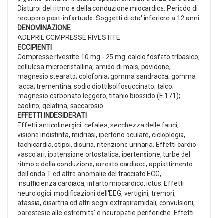
Disturbi del ritmo e della conduzione miocardica. Periodo di
recupero post-infartuale. Soggetti di eta' inferiore a 12 anni.
DENOMINAZIONE
ADEPRIL COMPRESSE RIVESTITE
ECCIPIENTI
Compresse rivestite 10 mg - 25 mg: calcio fosfato tribasico;
cellulosa microcristallina; amido di mais; povidone;
magnesio stearato; colofonia; gomma sandracca; gomma
lacca; trementina; sodio diottilsolfosuccinato; talco;
magnesio carbonato leggero; titanio biossido (E 171);
caolino; gelatina; saccarosio.
EFFETTI INDESIDERATI
Effetti anticolinergici: cefalea, secchezza delle fauci,
visione indistinta, midriasi, ipertono oculare, cicloplegia,
tachicardia, stipsi, disuria, ritenzione urinaria. Effetti cardio-
vascolari: ipotensione ortostatica, ipertensione, turbe del
ritmo e della conduzione, arresto cardiaco, appiattimento
dell'onda T ed altre anomalie del tracciato ECG,
insufficienza cardiaca, infarto miocardico, ictus. Effetti
neurologici: modificazioni dell'EEG, vertigini, tremori,
atassia, disartria od altri segni extrapiramidali, convulsioni,
parestesie alle estremita' e neuropatie periferiche. Effetti